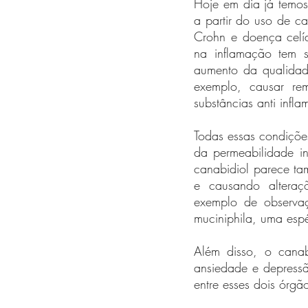
Hoje em dia já temos
a partir do uso de ca
Crohn e doença celía
na inflamação tem s
aumento da qualidad
exemplo, causar rem
substâncias anti infl
Todas essas condições
da permeabilidade in
canabidiol parece tam
e causando alteraçõ
exemplo de observaç
muciniphila, uma espé
Além disso, o canabi
ansiedade e depressão
entre esses dois órgão