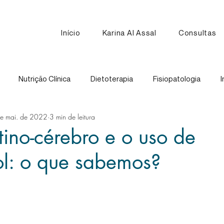
Início
Karina Al Assal
Consultas
Nutrição Clínica
Dietoterapia
Fisiopatologia
I
e mai. de 2022
3 min de leitura
Nutrição Esportiva
Receitas
Comparação de Alimen
stino-cérebro e o uso de
ol: o que sabemos?