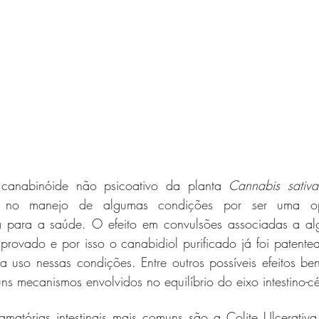
canabinóide não psicoativo da planta 
Cannabis sativa
 no manejo de algumas condições por ser uma op
a para a saúde. O efeito em convulsões associadas a al
mprovado e por isso o canabidiol purificado já foi patente
 uso nessas condições. Entre outros possíveis efeitos bené
ns mecanismos envolvidos no equilíbrio do eixo intestino-c
amatórias intestinais mais comuns são a Colite Ulcerativ