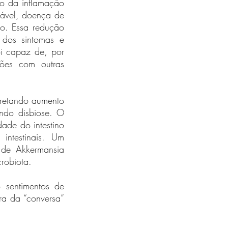
o da inflamação 
tável, doença de 
o. Essa redução 
dos sintomas e 
i capaz de, por 
ões com outras 
rretando aumento 
ndo disbiose. O 
ade do intestino 
ntestinais. Um 
de Akkermansia 
robiota.
 sentimentos de 
ra da “conversa” 