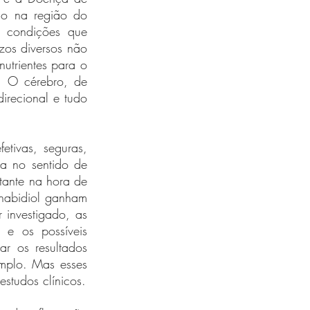
ão na região do 
 condições que 
zos diversos não 
trientes para o 
 O cérebro, de 
irecional e tudo 
tivas, seguras, 
a no sentido de 
tante na hora de 
nabidiol ganham 
investigado, as 
e os possíveis 
 os resultados 
mplo. Mas esses 
studos clínicos.