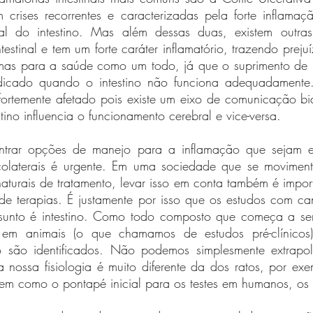
 crises recorrentes e caracterizadas pela forte inflamaç
al do intestino. Mas além dessas duas, existem outras
estinal e tem um forte caráter inflamatório, trazendo prejuí
mas para a saúde como um todo, já que o suprimento de nu
udicado quando o intestino não funciona adequadamente.
 fortemente afetado pois existe um eixo de comunicação bid
tino influencia o funcionamento cerebral e vice-versa.
ntrar opções de manejo para a inflamação que sejam efe
colaterais é urgente. Em uma sociedade que se moviment
naturais de tratamento, levar isso em conta também é impor
de terapias. É justamente por isso que os estudos com ca
unto é intestino. Como todo composto que começa a ser 
m animais (o que chamamos de estudos pré-clínicos) 
são identificados. Não podemos simplesmente extrapolar
 nossa fisiologia é muito diferente da dos ratos, por exe
vem como o pontapé inicial para os testes em humanos, os e