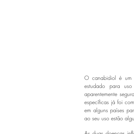
O canabidiol é um 
estudado para uso
aparentemente segur
específicas já foi co
em alguns países para
ao seu uso estão algu
As duas doenças infl