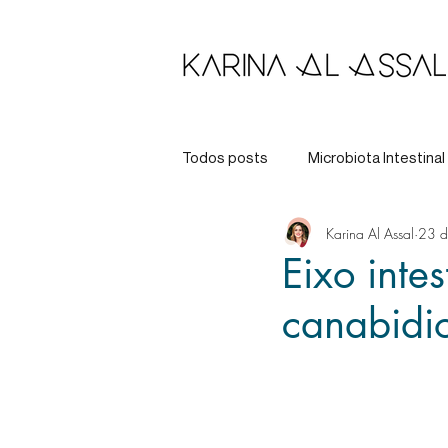
Todos posts
Microbiota Intestinal
Karina Al Assal
23 d
Longevidade
Tratamento
Eixo inte
canabidi