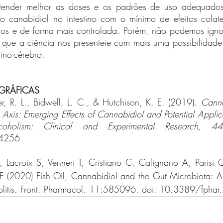
tender melhor as doses e os padrões de uso adequados 
do canabidiol no intestino com o mínimo de efeitos colater
dos e de forma mais controlada. Porém, não podemos ignora
r que a ciência nos presenteie com mais uma possibilidade
ino-cérebro. 
OGRÁFICAS
r, R. L., Bidwell, L. C., & Hutchison, K. E. (2019). 
Canna
Axis: Emerging Effects of Cannabidiol and Potential Applica
coholism: Clinical and Experimental Research, 4
14256
, Lacroix S, Venneri T, Cristiano C, Calignano A, Parisi
F (2020) Fish Oil, Cannabidiol and the Gut Microbiota: An 
olitis. Front. Pharmacol. 11:585096. doi: 10.3389/fph