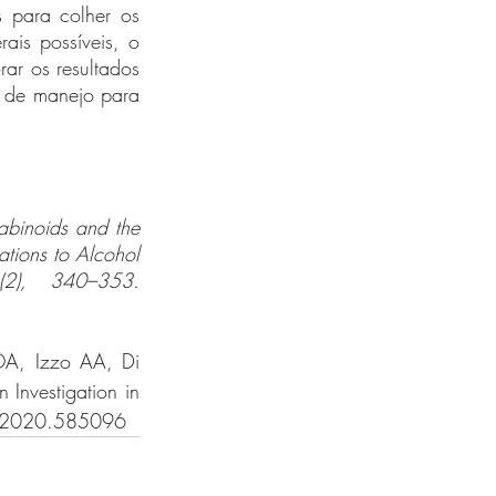
para colher os 
ais possíveis, o 
r os resultados 
 de manejo para 
binoids and the 
tions to Alcohol 
4(2), 340–353.
 OA, Izzo AA, Di 
Investigation in 
ar.2020.585096