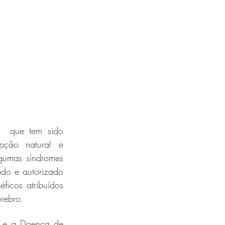
  que tem sido 
ção natural e 
gumas síndromes 
ado e autorizado 
ficos atribuídos 
érebro.
a e a Doença de 