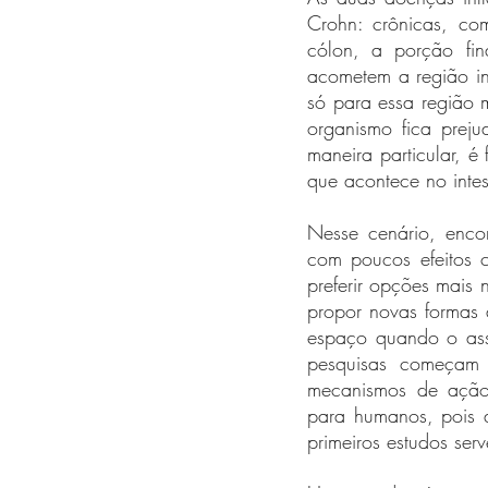
Crohn: crônicas, com
cólon, a porção fin
acometem a região int
só para essa região 
organismo fica prej
maneira particular, é
que acontece no intes
Nesse cenário, enco
com poucos efeitos 
preferir opções mais 
propor novas formas 
espaço quando o ass
pesquisas começam e
mecanismos de ação 
para humanos, pois a
primeiros estudos ser