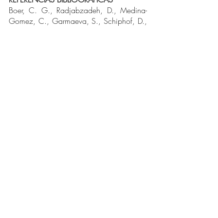
Boer, C. G., Radjabzadeh, D., Medina-
Gomez, C., Garmaeva, S., Schiphof, D., 
Arp, P., … van Meurs, J. B. J. (2019). 
Intestinal microbiome composition and its 
relation to joint pain and inflammation. 
Nature Communications, 10(1).
doi:10.1038/s41467-019-12873-4
Ma, Y., Liu, S., Shu, H., Crawford, J., 
Xing, Y., & Tao, F. (2020). 
Resveratrol 
alleviates temporomandibular joint 
inflammatory pain by recovering disturbed 
gut microbiota. Brain, Behavior, and 
Immunity.
doi:10.1016/j.bbi.2020.01.016