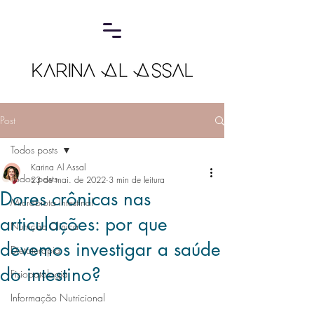
Post
Todos posts
Karina Al Assal
Todos posts
23 de mai. de 2022
3 min de leitura
Dores crônicas nas
Microbiota Intestinal
articulações: por que
Nutrição Clínica
devemos investigar a saúde
Dietoterapia
do intestino?
Fisiopatologia
Informação Nutricional