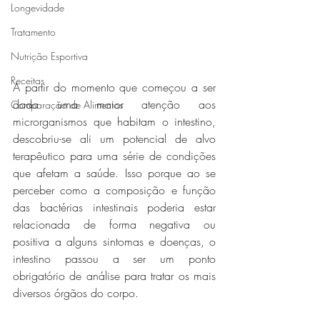
Longevidade
Tratamento
Nutrição Esportiva
Receitas
A partir do momento que começou a ser 
dada uma maior atenção aos 
Comparação de Alimentos
microrganismos que habitam o intestino, 
descobriu-se ali um potencial de alvo 
terapêutico para uma série de condições 
que afetam a saúde. Isso porque ao se 
perceber como a composição e função 
das bactérias intestinais poderia estar 
relacionada de forma negativa ou 
positiva a alguns sintomas e doenças, o 
intestino passou a ser um ponto 
obrigatório de análise para tratar os mais 
diversos órgãos do corpo.