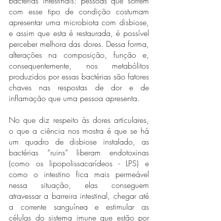
bactérias intestinais: pessoas que sofrem 
com esse tipo de condição costumam 
apresentar uma microbiota com disbiose, 
e assim que esta é restaurada, é possível 
perceber melhora das dores. Dessa forma, 
alterações na composição, função e, 
consequentemente, nos metabólitos 
produzidos por essas bactérias são fatores 
chaves nas respostas de dor e de 
inflamação que uma pessoa apresenta.
No que diz respeito às dores articulares, 
o que a ciência nos mostra é que se há 
um quadro de disbiose instalado, as 
bactérias “ruins” liberam endotoxinas 
(como os lipopolissacarídeos - LPS) e 
como o intestino fica mais permeável 
nessa situação, elas conseguem 
atravessar a barreira intestinal, chegar até 
a corrente sanguínea e estimular as 
células do sistema imune que estão por 