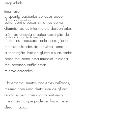
Longevidade
Tratamento
Enquanto pacientes celíacos podem 
Nutrição Esportiva
sofrer com diversos sintomas como 
diarreia, dores intestinais e desconfortos, 
Receitas
além de anemia e baixa absorção de 
Comparação de Alimentos
nutrientes, - causado pela alteração nas 
microvilosidades do intestino - uma 
alimentação livre de glúten e suas fontes 
pode recuperar essa mucosa intestinal, 
recuperando então essas 
microvilosidades.
No entanto, muitos pacientes celíacos, 
mesmo com uma dieta livre de glúten, 
ainda sofrem com alguns sintomas 
intestinais, o que pode ser frustrante e 
desanimador. 