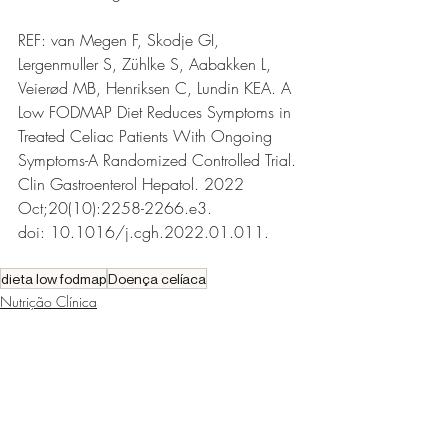
REF: 
van Megen F, Skodje GI, 
Lergenmuller S, Zühlke S, Aabakken L, 
Veierød MB, Henriksen C, Lundin KEA. A 
Low FODMAP Diet Reduces Symptoms in 
Treated Celiac Patients With Ongoing 
Symptoms-A Randomized Controlled Trial. 
Clin Gastroenterol Hepatol. 2022 
Oct;20(10):2258-2266.e3. 
doi: 10.1016/j.cgh.2022.01.011. 
dieta low fodmap
Doença celíaca
Nutrição Clínica
Microbiota Intestinal
Dietoterapia