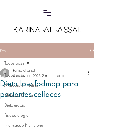
Post
Todos posts
karina al assal
Todos posts
3 de fev. de 2023
2 min de leitura
Dieta low fodmap para
Microbiota Intestinal
pacientes celíacos
Nutrição Clínica
Dietoterapia
Fisiopatologia
Informação Nutricional