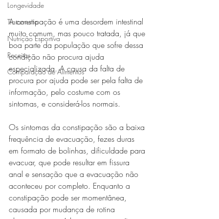
Longevidade
A constipação é uma desordem intestinal 
Tratamento
muito comum, mas pouco tratada, já que 
Nutrição Esportiva
boa parte da população que sofre dessa 
Receitas
condição não procura ajuda 
especializada. A causa da falta de 
Comparação de Alimentos
procura por ajuda pode ser pela falta de 
informação, pelo costume com os 
sintomas, e considerá-los normais. 
Os sintomas da constipação são a baixa 
frequência de evacuação, fezes duras 
em formato de bolinhas, dificuldade para 
evacuar, que pode resultar em fissura 
anal e sensação que a evacuação não 
aconteceu por completo. Enquanto a 
constipação pode ser momentânea, 
causada por mudança de rotina 