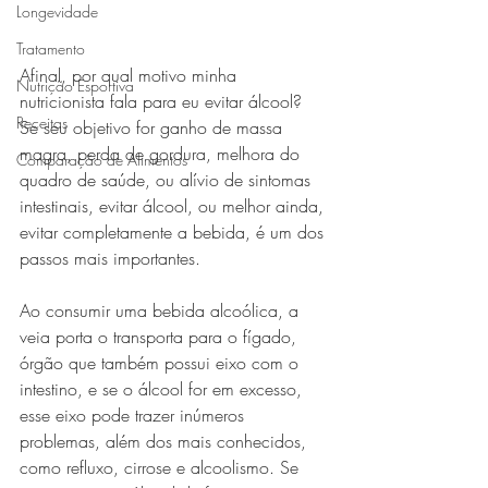
Longevidade
Tratamento
Afinal, por qual motivo minha 
Nutrição Esportiva
nutricionista fala para eu evitar álcool? 
Receitas
Se seu objetivo for ganho de massa 
magra, perda de gordura, melhora do 
Comparação de Alimentos
quadro de saúde, ou alívio de sintomas 
intestinais, evitar álcool, ou melhor ainda, 
evitar completamente a bebida, é um dos 
passos mais importantes. 
Ao consumir uma bebida alcoólica, a 
veia porta o transporta para o fígado, 
órgão que também possui eixo com o 
intestino, e se o álcool for em excesso, 
esse eixo pode trazer inúmeros 
problemas, além dos mais conhecidos, 
como refluxo, cirrose e alcoolismo. Se 