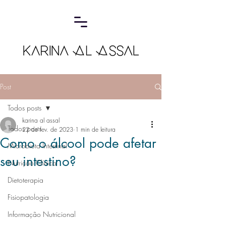
Post
Todos posts
karina al assal
Todos posts
22 de fev. de 2023
1 min de leitura
Como o álcool pode afetar
Microbiota Intestinal
seu intestino?
Nutrição Clínica
Dietoterapia
Fisiopatologia
Informação Nutricional