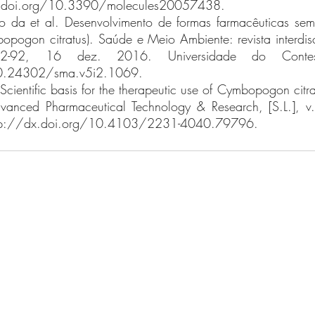
.doi.org/10.3390/molecules20057438.
ho da et al. Desenvolvimento de formas farmacêuticas semis
pogon citratus). Saúde e Meio Ambiente: revista interdiscipl
92, 16 dez. 2016. Universidade do Contes
10.24302/sma.v5i2.1069.
ientific basis for the therapeutic use of Cymbopogon citrat
dvanced Pharmaceutical Technology & Research, [S.L.], v.
tp://dx.doi.org/10.4103/2231-4040.79796.