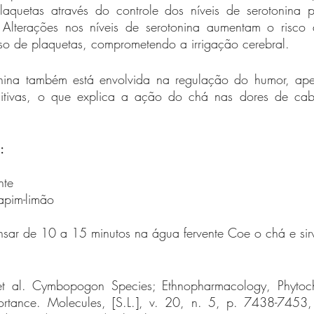
aquetas através do controle dos níveis de serotonina pe
. Alterações nos níveis de serotonina aumentam o risco
so de plaquetas, comprometendo a irrigação cerebral. 
nina também está envolvida na regulação do humor, apet
itivas, o que explica a ação do chá nas dores de cab
:
nte
apim-limão 
nsar de 10 a 15 minutos na água fervente Coe o chá e sir
al. Cymbopogon Species; Ethnopharmacology, Phytoche
ortance. Molecules, [S.L.], v. 20, n. 5, p. 7438-7453,