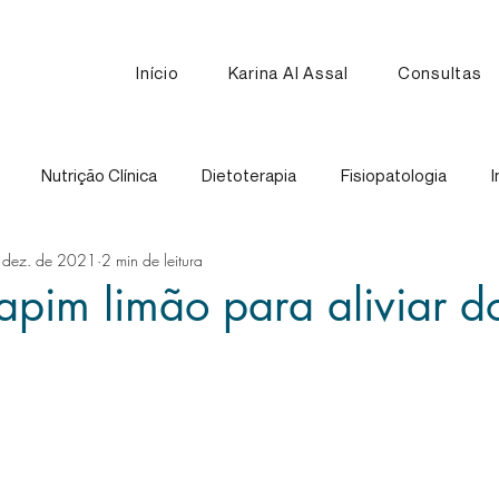
Início
Karina Al Assal
Consultas
Nutrição Clínica
Dietoterapia
Fisiopatologia
I
 dez. de 2021
2 min de leitura
Nutrição Esportiva
Receitas
Comparação de Alimen
pim limão para aliviar d