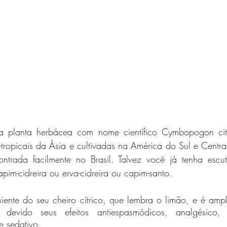
 planta herbácea com nome científico Cymbopogon citra
-tropicais da Ásia e cultivadas na América do Sul e Central,
contrada facilmente no Brasil. Talvez você já tenha escut
pim-cidreira ou erva-cidreira ou capim-santo.
ente do seu cheiro cítrico, que lembra o limão, e é ampla
vido seus efeitos antiespasmódicos, analgésico, anti
 e sedativo.