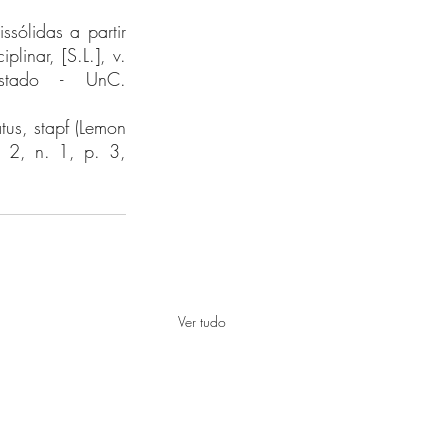
sólidas a partir 
inar, [S.L.], v. 
tado - UnC. 
us, stapf (Lemon 
 2, n. 1, p. 3, 
Ver tudo