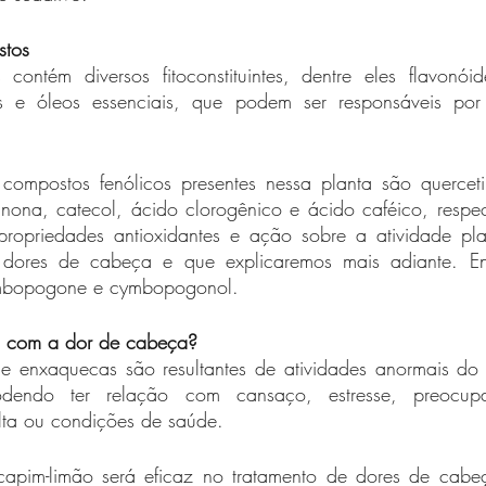
stos
contém diversos fitoconstituintes, dentre eles flavonói
es e óleos essenciais, que podem ser responsáveis por 
compostos fenólicos presentes nessa planta são querceti
nona, catecol, ácido clorogênico e ácido caféico, respec
opriedades antioxidantes e ação sobre a atividade plaqu
 dores de cabeça e que explicaremos mais adiante. Enq
cymbopogone e cymbopogonol.
o com a dor de cabeça? 
 enxaquecas são resultantes de atividades anormais do c
odendo ter relação com cansaço, estresse, preocupa
lta ou condições de saúde. 
apim-limão será eficaz no tratamento de dores de cabeç