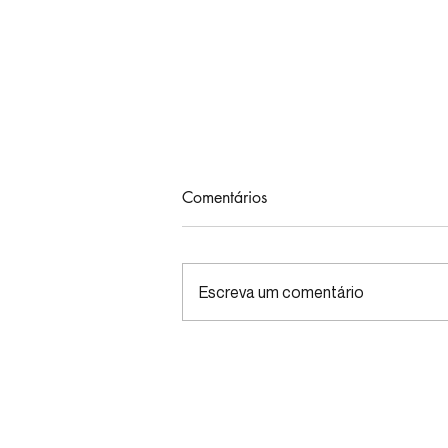
Comentários
Escreva um comentário
Café, microbiota e cérebro:
novo estudo mostra efeitos
além da cafeína