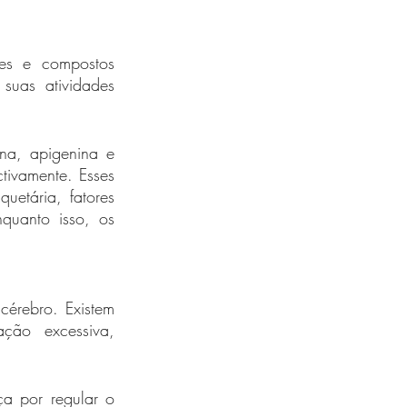
des e compostos 
suas atividades 
na, apigenina e 
tivamente. Esses 
etária, fatores 
uanto isso, os 
érebro. Existem 
ção excessiva, 
a por regular o 