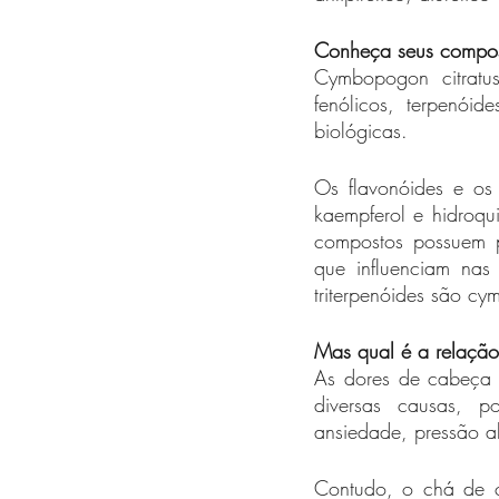
Conheça seus compo
Cymbopogon citratus 
fenólicos, terpenóid
biológicas.
Os flavonóides e os 
kaempferol e hidroqui
compostos possuem pr
que influenciam nas
triterpenóides são 
Mas qual é a relaçã
As dores de cabeça e
diversas causas, p
ansiedade, pressão a
Contudo, o chá de c