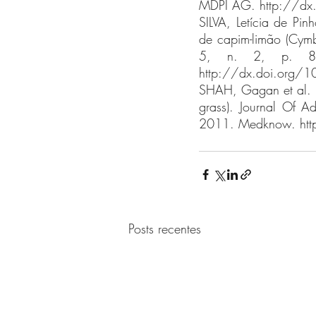
MDPI AG. http://dx
SILVA, Letícia de Pin
de capim-limão (Cymbo
5, n. 2, p. 82-
http://dx.doi.org/
SHAH, Gagan et al. Sc
grass). Journal Of A
2011. Medknow. ht
Posts recentes