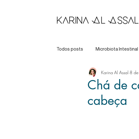
Todos posts
Microbiota Intestinal
Karina Al Assal
8 de
Longevidade
Tratamento
Chá de ca
cabeça