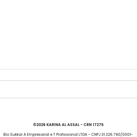
Intolerância à Lactose: o que é
Quan
e como interpretar o exame de
probi
tolerância à lactos
©2026 KARINA AL ASSAL - CRN 17275
Bio Sukkar A Empresarial e T Profissional LTDA - CNPJ 31.226.790/0001-