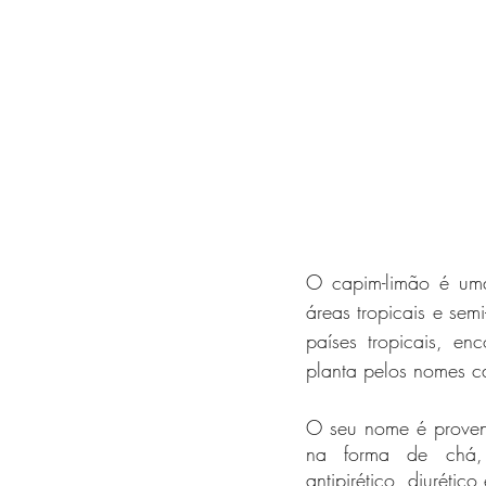
O capim-limão é uma
áreas tropicais e semi
países tropicais, en
planta pelos nomes ca
O seu nome é proveni
na forma de chá, de
antipirético, diurético