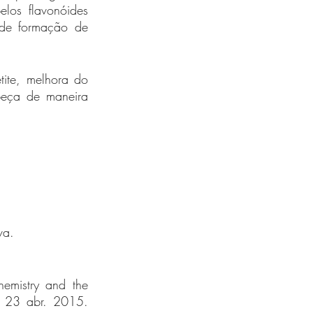
los flavonóides 
 de formação de 
ite, melhora do 
eça de maneira 
va.
mistry and the 
 23 abr. 2015. 