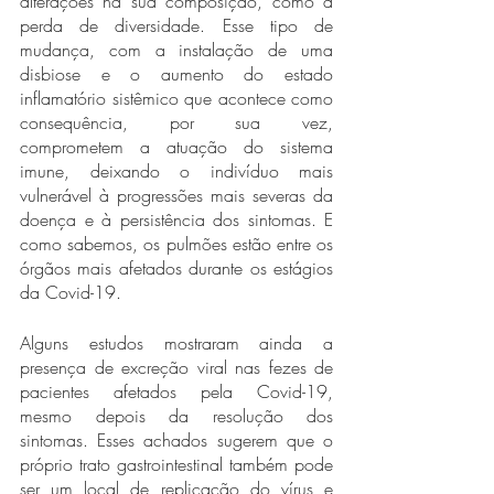
alterações na sua composição, como a 
perda de diversidade. Esse tipo de 
mudança, com a instalação de uma 
disbiose e o aumento do estado 
inflamatório sistêmico que acontece como 
consequência, por sua vez, 
comprometem a atuação do sistema 
imune, deixando o indivíduo mais 
vulnerável à progressões mais severas da 
doença e à persistência dos sintomas. E 
como sabemos, os pulmões estão entre os 
órgãos mais afetados durante os estágios 
da Covid-19. 
Alguns estudos mostraram ainda a 
presença de excreção viral nas fezes de 
pacientes afetados pela Covid-19, 
mesmo depois da resolução dos 
sintomas. Esses achados sugerem que o 
próprio trato gastrointestinal também pode 
ser um local de replicação do vírus e 