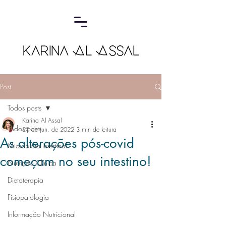
Post
Todos posts
Karina Al Assal
Todos posts
20 de jun. de 2022
3 min de leitura
As alterações pós-covid
Microbiota Intestinal
começam no seu intestino!
Nutrição Clínica
Dietoterapia
Fisiopatologia
Informação Nutricional