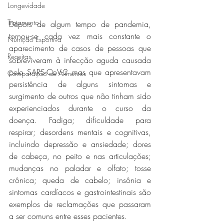
Longevidade
Tratamento
Depois de algum tempo de pandemia, 
tornou-se cada vez mais constante o 
Nutrição Esportiva
aparecimento de casos de pessoas que 
Receitas
sobreviveram à infecção aguda causada 
pelo SARS-CoV-2 mas que apresentavam 
Comparação de Alimentos
persistência de alguns sintomas e 
surgimento de outros que não tinham sido 
experienciados durante o curso da 
doença. Fadiga; dificuldade para 
respirar; desordens mentais e cognitivas, 
incluindo depressão e ansiedade; dores 
de cabeça, no peito e nas articulações; 
mudanças no paladar e olfato; tosse 
crônica; queda de cabelo; insônia e 
sintomas cardíacos e gastrointestinais são 
exemplos de reclamações que passaram 
a ser comuns entre esses pacientes.