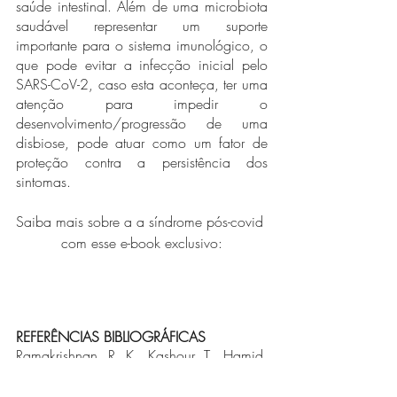
saúde intestinal. Além de uma microbiota 
saudável representar um suporte 
importante para o sistema imunológico, o 
que pode evitar a infecção inicial pelo 
SARS-CoV-2, caso esta aconteça, ter uma 
atenção para impedir o 
desenvolvimento/progressão de uma 
disbiose, pode atuar como um fator de 
proteção contra a persistência dos 
sintomas.
Saiba mais sobre a a síndrome pós-covid 
com esse e-book exclusivo:
REFERÊNCIAS BIBLIOGRÁFICAS
Ramakrishnan, R. K., Kashour, T., Hamid, 
Q., Halwani, R., & Tleyjeh, I. M. (2021). 
Unraveling the Mystery Surrounding Post-