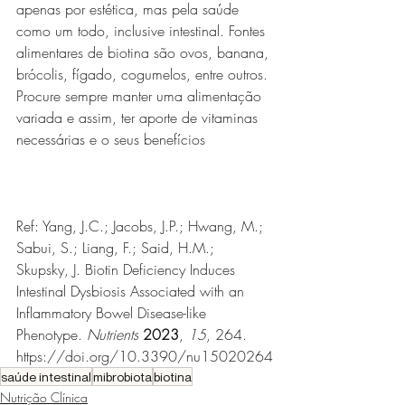
apenas por estética, mas pela saúde 
como um todo, inclusive intestinal. Fontes 
alimentares de biotina são ovos, banana, 
brócolis, fígado, cogumelos, entre outros. 
Procure sempre manter uma alimentação 
variada e assim, ter aporte de vitaminas 
necessárias e o seus benefícios
Ref: 
Yang, J.C.; Jacobs, J.P.; Hwang, M.; 
Sabui, S.; Liang, F.; Said, H.M.; 
Skupsky, J. Biotin Deficiency Induces 
Intestinal Dysbiosis Associated with an 
Inflammatory Bowel Disease-like 
Phenotype. 
Nutrients
2023
, 
15
, 264. 
https://doi.org/10.3390/nu15020264
saúde intestinal
mibrobiota
biotina
Nutrição Clínica