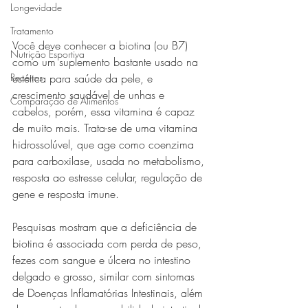
Longevidade
Tratamento
Você deve conhecer a biotina (ou B7) 
Nutrição Esportiva
como um suplemento bastante usado na 
estética para saúde da pele, e 
Receitas
crescimento saudável de unhas e 
Comparação de Alimentos
cabelos, porém, essa vitamina é capaz 
de muito mais. Trata-se de uma vitamina 
hidrossolúvel, que age como coenzima 
para carboxilase, usada no metabolismo, 
resposta ao estresse celular, regulação de 
gene e resposta imune.  
Pesquisas mostram que a deficiência de 
biotina é associada com perda de peso, 
fezes com sangue e úlcera no intestino 
delgado e grosso, similar com sintomas 
de Doenças Inflamatórias Intestinais, além 