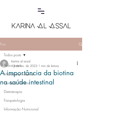
Post
Todos posts
karina al assal
Todos posts
12 de fev. de 2023
1 min de leitura
A importância da biotina
Microbiota Intestinal
na saúde intestinal
Nutrição Clínica
Dietoterapia
Fisiopatologia
Informação Nutricional