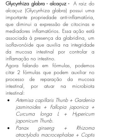
Glycyrrhiza glabra - alcaçuz - 
 A raiz do 
alcaçuz (Glycyrrhiza glabra) possui uma 
importante propriedade anti-inflamatória, 
que diminui a expressão de citocinas e 
mediadores inflamatórios. Essa ação está 
associada à presença da glabridina, um 
isoflavonóide que auxilia na integridade 
da mucosa intestinal por controlar a 
inflamação no intestino.
Agora falando em fórmulas, podemos 
citar 2 fórmulas que podem auxiliar no 
processo de reparação da mucosa 
intestinal, por atuar na microbiota 
intestinal:
Artemisa capillaris Thunb + Gardenia 
jasminoides + Fallopia japonica + 
Curcuma longa L + Hypericum 
japonicum Thunb.  
Panax ginseng + Rhizoma 
atractylodis macrocephalae + Coptis 