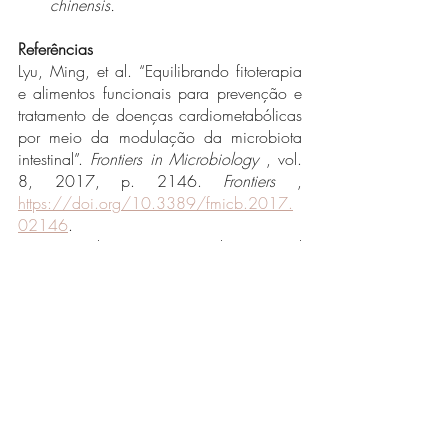
chinensis. 
Referências
Lyu, Ming, et al. “Equilibrando fitoterapia 
e alimentos funcionais para prevenção e 
tratamento de doenças cardiometabólicas 
por meio da modulação da microbiota 
intestinal”. 
Frontiers in Microbiology
 , vol. 
8, 2017, p. 2146. 
Frontiers
 , 
https://doi.org/10.3389/fmicb.2017.
02146
.
Peterson, Christine Tara, et al. “Potencial 
prebiótico de medicamentos fitoterápicos 
usados ​​na saúde e doenças digestivas”. 
Journal of Alternative and Complementary 
Medicine
 , vol. 24, no 7, julho de 2018, 
p. 656–65. 
PubMed Central
 , 
https://doi.org/10.1089/acm.2017.0
422
.