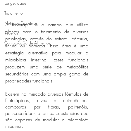
Longevidade
Tratamento
Nutrição Esportiva
A fitoterapia é o campo que utiliza 
plantas para o tratamento de diversas 
Receitas
patologias, através do extrato, cápsula, 
Comparação de Alimentos
tintura ou pomada. Essa área é uma 
estratégia alternativa para modular a 
microbiota intestinal. Esses funcionais 
produzem uma série de metabólitos 
secundários com uma ampla gama de 
propriedades funcionais.
Existem no mercado diversas fórmulas de 
fitoterápicos, ervas e nutracêuticos 
compostos por fibras, polifenóis, 
polissacarídeos e outras substâncias que 
são capazes de modular a microbiota 
intestinal. 