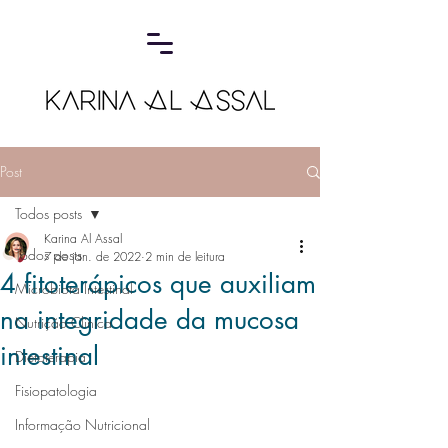
Post
Todos posts
Karina Al Assal
Todos posts
7 de jan. de 2022
2 min de leitura
4 fitoterápicos que auxiliam
Microbiota Intestinal
na integridade da mucosa
Nutrição Clínica
intestinal
Dietoterapia
Fisiopatologia
Informação Nutricional