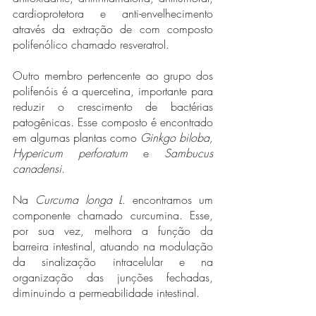
cardioprotetora e anti-envelhecimento 
através da extração de com composto 
polifenólico chamado resveratrol. 
Outro membro pertencente ao grupo dos 
polifenóis é a quercetina, importante para 
reduzir o crescimento de bactérias 
patogênicas. Esse composto é encontrado 
em algumas plantas como 
Ginkgo biloba, 
Hypericum perforatum
 e 
Sambucus 
canadensi.
Na 
Curcuma longa L
. encontramos um 
componente chamado curcumina. Esse, 
por sua vez, melhora a função da 
barreira intestinal, atuando na modulação 
da sinalização intracelular e na 
organização das junções fechadas, 
diminuindo a permeabilidade intestinal. 