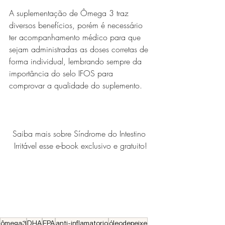
A suplementação de Ômega 3 traz 
diversos benefícios, porém é necessário 
ter acompanhamento médico para que 
sejam administradas as doses corretas de 
forma individual, lembrando sempre da 
importância do selo IFOS para 
comprovar a qualidade do suplemento.
Saiba mais sobre Síndrome do Intestino 
Irritável esse e-book exclusivo e gratuito!
ômega3
DHA
EPA
anti-inflamatorio
óleodepeixe