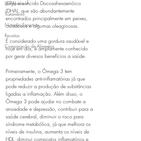
(EPA) e o Ácido Docosahexaenóico 
Longevidade
(DHA), que são abundantemente 
Tratamento
encontrados principalmente em peixes, 
Nutrição Esportiva
crustáceos e algumas oleaginosas.
Receitas
É considerado uma gordura saudável e 
Comparação de Alimentos
hoje em dia, é amplamente conhecido 
por gerar diversos benefícios a saúde. 
Primeiramente, o Ômega 3 tem 
propriedades anti-inflamatórias já que 
pode reduzir a produção de substâncias 
ligadas a inflamação. Além disso, o 
Ômega 3 pode ajudar no combate a 
ansiedade e depressão, contribuir para a 
saúde cerebral, diminuir o risco para 
síndrome metabólica, já que melhora os 
níveis de insulina, aumenta os níveis de 
HDL, diminui compostos inflamatórios e 