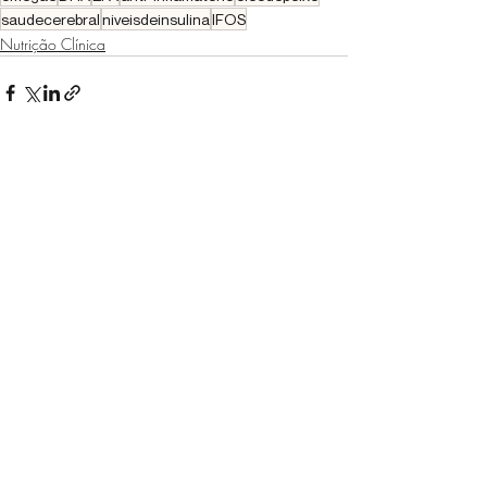
saudecerebral
niveisdeinsulina
IFOS
Nutrição Clínica
Posts recentes
Ver tudo