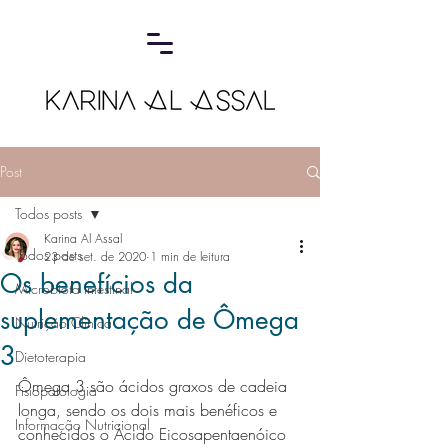
Post
Todos posts
Karina Al Assal
Todos posts
23 de set. de 2020
1 min de leitura
Os benefícios da
Microbiota Intestinal
suplementação de Ômega
Nutrição Clínica
3
Dietoterapia
Ômega 3 são ácidos graxos de cadeia 
Fisiopatologia
longa, sendo os dois mais benéficos e 
Informação Nutricional
conhecidos o Ácido Eicosapentaenóico 