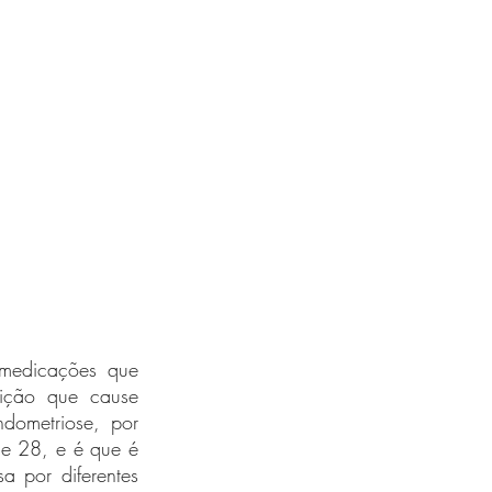
medicações que 
ção que cause 
dometriose, por 
e 28, e é que é 
 por diferentes 