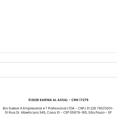
Intolerância à Lactose: o que é
Quan
e como interpretar o exame de
probi
tolerância à lactos
©2026 KARINA AL ASSAL - CRN 17275
Bio Sukkar A Empresarial e T Profissional LTDA - CNPJ 31.226.790/0001-
51 Rua Dr. Alberto lyra 345, Casa 10 - CEP 05679-165, São Paulo - SP