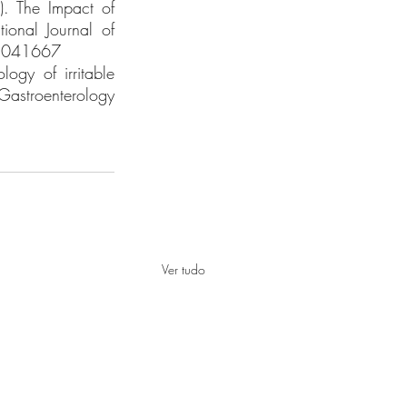
. The Impact of 
onal Journal of 
18041667
gy of irritable 
astroenterology 
Ver tudo