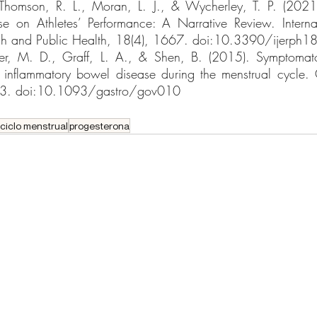
homson, R. L., Moran, L. J., & Wycherley, T. P. (2021)
e on Athletes’ Performance: A Narrative Review. Internati
rch and Public Health, 18(4), 1667. doi:10.3390/ijerph
r, M. D., Graff, L. A., & Shen, B. (2015). Symptomatolo
nflammatory bowel disease during the menstrual cycle. G
193. doi:10.1093/gastro/gov010
ciclo menstrual
progesterona