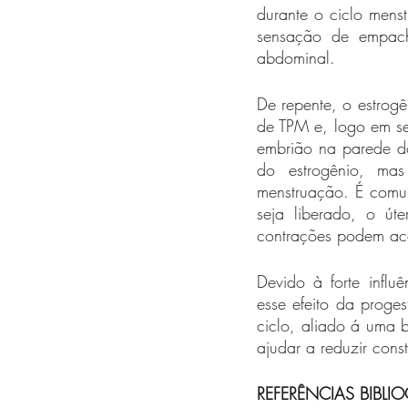
durante o ciclo mens
sensação de empach
abdominal.
De repente, o estrog
de TPM e, logo em s
embrião na parede do
do estrogênio, mas
menstruação. É comum
seja liberado, o út
contrações podem acon
Devido à forte influê
esse efeito da prog
ciclo, aliado á uma b
ajudar a reduzir cons
REFERÊNCIAS BIBLI