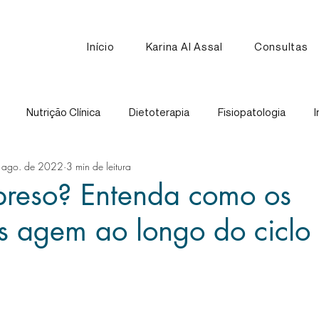
Início
Karina Al Assal
Consultas
Nutrição Clínica
Dietoterapia
Fisiopatologia
I
 ago. de 2022
3 min de leitura
Nutrição Esportiva
Receitas
Comparação de Alimen
 preso? Entenda como os
s agem ao longo do ciclo