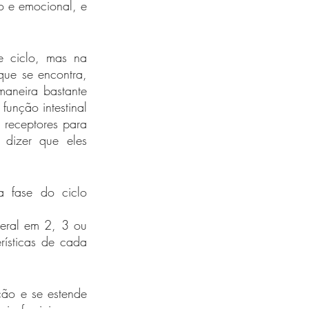
o e emocional, e 
 ciclo, mas na 
ue se encontra, 
aneira bastante 
unção intestinal 
receptores para 
 dizer que eles 
fase do ciclo 
eral em 2, 3 ou 
ísticas de cada 
 
ção e se estende 