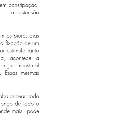
em constipação, 
e a distensão 
 os piores dias 
 fixação de um 
 estímulo tanto 
ja, acontece a 
angue menstrual 
a. Essas mesmas 
rabalancear todo 
longo de todo o 
ende mais - pode 