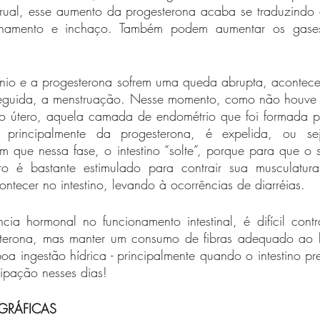
trual, esse aumento da progesterona acaba se traduzindo 
amento e inchaço. Também podem aumentar os gases 
ênio e a progesterona sofrem uma queda abrupta, acontecem
eguida, a menstruação. Nesse momento, como não houve a
 útero, aquela camada de endométrio que foi formada por
 principalmente da progesterona, é expelida, ou se
 que nessa fase, o intestino “solte”, porque para que o s
ero é bastante estimulado para contrair sua musculatur
tecer no intestino, levando à ocorrências de diarréias. 
ncia hormonal no funcionamento intestinal, é difícil cont
esterona, mas manter um consumo de fibras adequado ao 
oa ingestão hídrica - principalmente quando o intestino pr
tipação nesses dias!
OGRÁFICAS