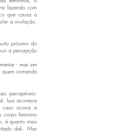
s femininos, o 
 vai fazendo com 
co que causa a 
ular a ovulação. 
uito próximo do 
nuir a percepção 
mentar - mas em 
 e quem comanda 
s perceptíveis: 
l. Isso acontece 
 caso ocorra a 
 corpo feminino 
, é quanto mais 
itado dali. Mas 