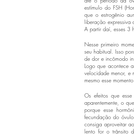
até o período da ov
estímulo do FSH (Horm
que o estrogênio au
liberação expressiva 
A partir daí, esses 3
Nesse primeiro momen
seu habitual. Isso po
de dor e incômodo int
Logo que acontece a 
velocidade menor, e 
mesmo esse momento 
Os efeitos que esse 
aparentemente, o que a
porque esse hormôn
fecundação do óvulo.
consiga aproveitar a
lento for o trânsito