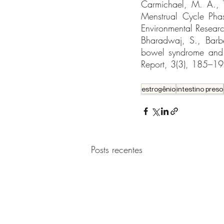
Carmichael, M. A., T
Menstrual Cycle Phas
Environmental Resea
Bharadwaj, S., Barbe
bowel syndrome and i
Report, 3(3), 185–
estrogênio
intestino preso
Posts recentes