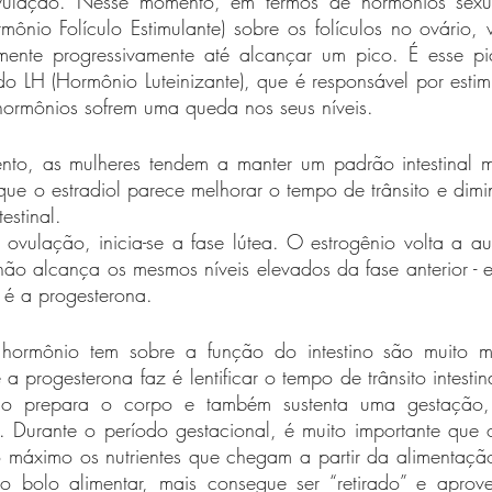
ulação. Nesse momento, em termos de hormônios sexuai
ônio Folículo Estimulante) sobre os folículos no ovário,
mente progressivamente até alcançar um pico. É esse pi
do LH (Hormônio Luteinizante), que é responsável por estim
 hormônios sofrem uma queda nos seus níveis.
to, as mulheres tendem a manter um padrão intestinal m
rque o estradiol parece melhorar o tempo de trânsito e dimi
estinal.
ovulação, inicia-se a fase lútea. O estrogênio volta a au
não alcança os mesmos níveis elevados da fase anterior -
é a progesterona. 
hormônio tem sobre a função do intestino são muito mai
 progesterona faz é lentificar o tempo de trânsito intestina
io prepara o corpo e também sustenta uma gestação,
 Durante o período gestacional, é muito importante que o
o máximo os nutrientes que chegam a partir da alimentação
 do bolo alimentar, mais consegue ser “retirado” e aprove