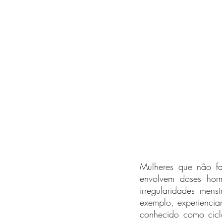
Mulheres que não f
envolvem doses hor
irregularidades mens
exemplo, experiencia
conhecido como ciclo