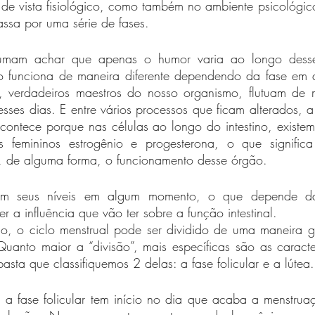
 de vista fisiológico, como também no ambiente psicológic
sa por uma série de fases. 
tumam achar que apenas o humor varia ao longo desse
 funciona de maneira diferente dependendo da fase em q
 verdadeiros maestros do nosso organismo, flutuam de m
sses dias. E entre vários processos que ficam alterados, a f
ontece porque nas células ao longo do intestino, existem 
s femininos estrogênio e progesterona, o que significa
, de alguma forma, o funcionamento desse órgão. 
em seus níveis em algum momento, o que depende da 
er a influência que vão ter sobre a função intestinal. 
o, o ciclo menstrual pode ser dividido de uma maneira g
uanto maior a “divisão”, mais específicas são as caracter
sta que classifiquemos 2 delas: a fase folicular e a lútea.
 a fase folicular tem início no dia que acaba a menstrua