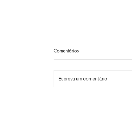
Comentários
Escreva um comentário
Café, microbiota e cérebro:
novo estudo mostra efeitos
além da cafeína