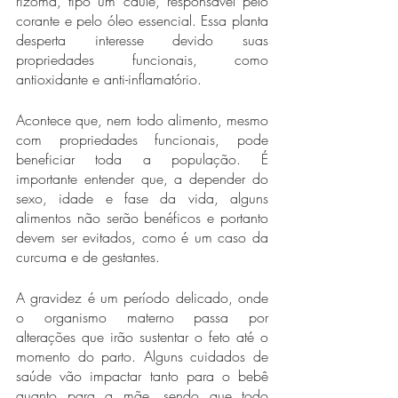
rizoma, tipo um caule, responsável pelo 
corante e pelo óleo essencial. Essa planta 
desperta interesse devido suas 
propriedades funcionais, como 
antioxidante e anti-inflamatório.
Acontece que, nem todo alimento, mesmo 
com propriedades funcionais, pode 
beneficiar toda a população. É 
importante entender que, a depender do 
sexo, idade e fase da vida, alguns 
alimentos não serão benéficos e portanto 
devem ser evitados, como é um caso da 
curcuma e de gestantes. 
A gravidez é um período delicado, onde 
o organismo materno passa por 
alterações que irão sustentar o feto até o 
momento do parto. Alguns cuidados de 
saúde vão impactar tanto para o bebê 
quanto para a mãe, sendo que todo 