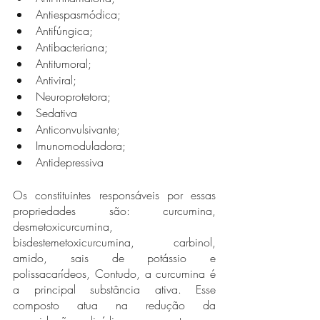
Antiespasmódica; 
Antifúngica; 
Antibacteriana; 
Antitumoral; 
Antiviral;
Neuroprotetora; 
Sedativa
Anticonvulsivante;
Imunomoduladora;
Antidepressiva
Os constituintes responsáveis por essas 
propriedades são: curcumina, 
desmetoxicurcumina, 
bisdestemetoxicurcumina, carbinol, 
amido, sais de potássio e 
polissacarídeos, Contudo, a curcumina é 
a principal substância ativa. Esse 
composto atua na redução da 