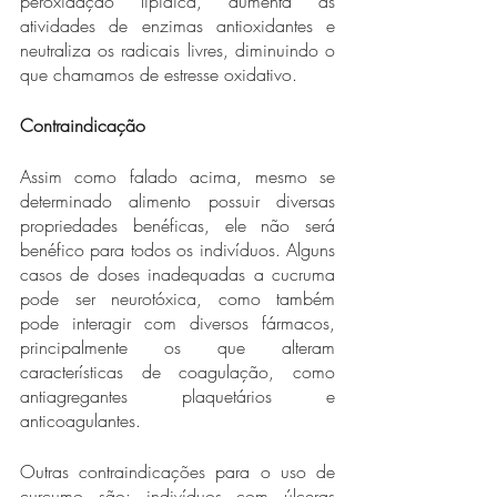
peroxidação lipídica, aumenta as 
atividades de enzimas antioxidantes e 
neutraliza os radicais livres, diminuindo o 
que chamamos de estresse oxidativo. 
Contraindicação 
Assim como falado acima, mesmo se 
determinado alimento possuir diversas 
propriedades benéficas, ele não será 
benéfico para todos os indivíduos. Alguns 
casos de doses inadequadas a cucruma 
pode ser neurotóxica, como também 
pode interagir com diversos fármacos, 
principalmente os que alteram 
características de coagulação, como 
antiagregantes plaquetários e 
anticoagulantes. 
Outras contraindicações para o uso de 
curcumo são: indivíduos com úlceras 