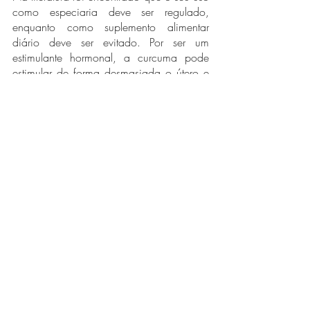
como especiaria deve ser regulado, 
enquanto como suplemento alimentar 
diário deve ser evitado. Por ser um 
estimulante hormonal, a curcuma pode 
estimular de forma desmasiada o útero e 
causar sangramentos, antecipação do 
parto (parto prematuro) e até mesmo 
causar um aborto espôntaneo. 
Referências 
Marchi, Juliana Pelissari, et al. “Curcuma 
longa L, o açafrão da terra, e seus 
benefícios medicinais”. 
Arq. ciências 
saúde UNIPAR
, 2016, p. 189–94. 
pesquisa.bvsalud.org
, 
http://www.revistas.unipar.br/index.php
/saude/article/view/5871/3383
.
Seliprandy Peres, Anne, et al. 
"PROPRIEDADES FUNCIONAIS DA 