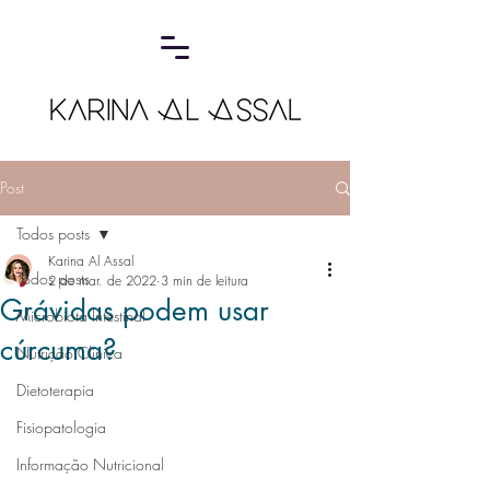
Post
Todos posts
Karina Al Assal
Todos posts
2 de mar. de 2022
3 min de leitura
Grávidas podem usar
Microbiota Intestinal
cúrcuma?
Nutrição Clínica
Dietoterapia
Fisiopatologia
Informação Nutricional