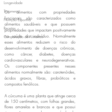
Longevidade
Tratamento
Os alimentos com propriedades 
funcionais são caracterizados como 
Nutrição Esportiva
alimentos saudáveis e que possuem 
Receitas
propriedades que impactam positivamente 
na saúde do indivíduo. Normalmente 
Comparação de Alimentos
esses alimentos reduzem o risco do 
desenvolvimento de doenças crônicas, 
como câncer, diabetes, doenças 
cardiovasculares e neurodegenerativas. 
Os componentes presentes nesses 
alimentos normalmente são: carotenóides, 
ácidos graxos, fibras, probióticos e 
compostos fenólicos. 
A cúrcuma é uma planta que atinge cerca 
de 150 centímetros, com folhas grandes, 
flores amarelas e brancas e que possui 