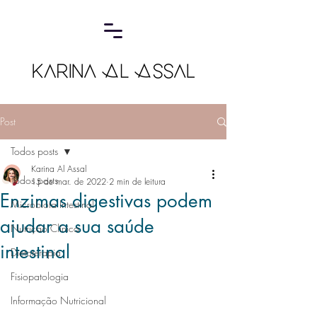
Post
Todos posts
Karina Al Assal
Todos posts
15 de mar. de 2022
2 min de leitura
Enzimas digestivas podem
Microbiota Intestinal
ajudar a sua saúde
Nutrição Clínica
intestinal
Dietoterapia
Fisiopatologia
Informação Nutricional