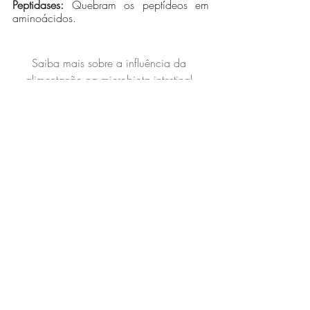
Peptidases:
 Quebram os peptídeos em 
aminoácidos. 
Saiba mais sobre a influência da 
alimentação na microbiota intestinal 
nesse e-book gratuito:
Nutrição Clínica
Posts recentes
Ver tudo