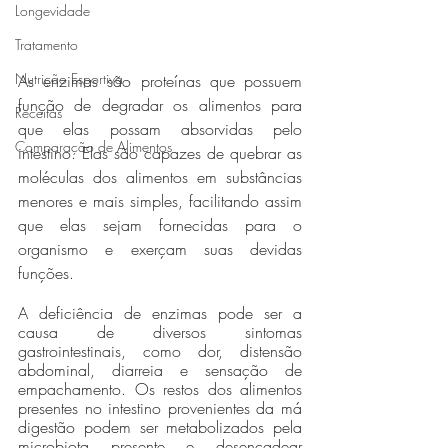
Longevidade
Tratamento
Nutrição Esportiva
As enzimas são proteínas que possuem 
função de degradar os alimentos para 
Receitas
que elas possam absorvidas pelo 
Comparação de Alimentos
intestino. Elas são capazes de quebrar as 
moléculas dos alimentos em substâncias 
menores e mais simples, facilitando assim 
que elas sejam fornecidas para o 
organismo e exerçam suas devidas 
funções. 
A deficiência de enzimas pode ser a 
causa de diversos sintomas 
gastrointestinais, como dor, distensão 
abdominal, diarreia e sensação de 
empachamento. Os restos dos alimentos 
presentes no intestino provenientes da má 
digestão podem ser metabolizados pela 
microbiota presente e desencadear 