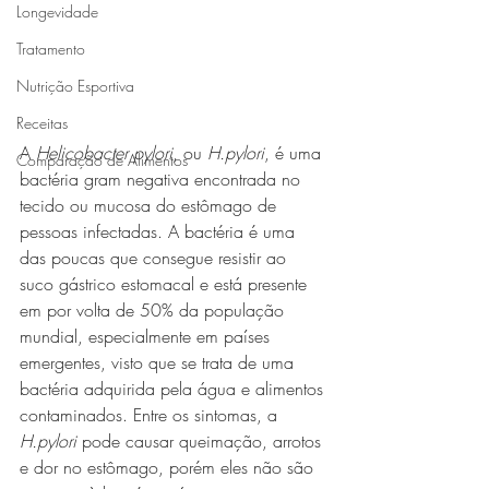
Longevidade
Tratamento
Nutrição Esportiva
Receitas
A 
Helicobacter pylori
, ou 
H.pylori
, é uma 
Comparação de Alimentos
bactéria gram negativa encontrada no 
tecido ou mucosa do estômago de 
pessoas infectadas. A bactéria é uma 
das poucas que consegue resistir ao 
suco gástrico estomacal e está presente 
em por volta de 50% da população 
mundial, especialmente em países 
emergentes, visto que se trata de uma 
bactéria adquirida pela água e alimentos 
contaminados. Entre os sintomas, a 
H.pylori
 pode causar queimação, arrotos 
e dor no estômago, porém eles não são 