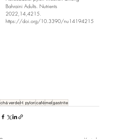
Bahraini Adults. Nutrients 
2022,14,4215. 
https://doi.org/10.3390/nu14194215
chá verde
H. pylori
café
mel
gastrite