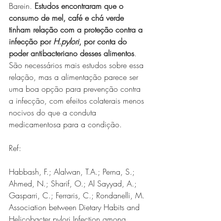
Barein. 
Estudos encontraram que o 
consumo de mel, café e chá verde 
tinham relação com a proteção contra a 
infecção por 
H.pylori
, por conta do 
poder antibacteriano desses alimentos
.
São necessários mais estudos sobre essa 
relação, mas a alimentação parece ser 
uma boa opção para prevenção contra 
a infecção, com efeitos colaterais menos 
nocivos do que a conduta 
medicamentosa para a condição.
Ref:                                                   
Habbash, F.; Alalwan, T.A.; Perna, S.; 
Ahmed, N.; Sharif, O.; Al Sayyad, A.; 
Gasparri, C.; Ferraris, C.; Rondanelli, M. 
Association between Dietary Habits and 
Helicobacter pylori Infection among 