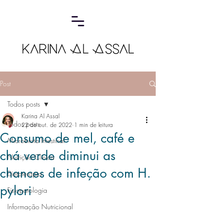
Post
Todos posts
Karina Al Assal
Todos posts
22 de out. de 2022
1 min de leitura
Consumo de mel, café e
Microbiota Intestinal
chá verde diminui as
Nutrição Clínica
chances de infeção com H.
Dietoterapia
pylori
Fisiopatologia
Informação Nutricional