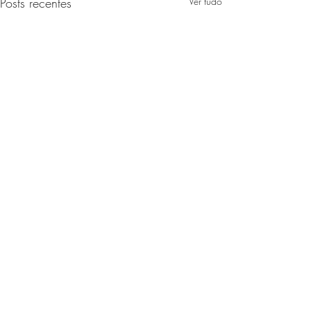
Posts recentes
Ver tudo
2 comentários
Escreva um comentário