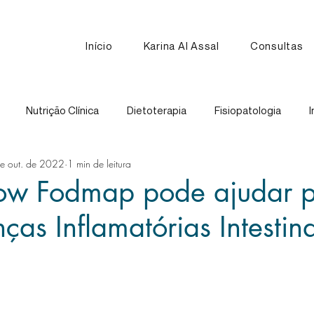
Início
Karina Al Assal
Consultas
Nutrição Clínica
Dietoterapia
Fisiopatologia
I
e out. de 2022
1 min de leitura
Nutrição Esportiva
Receitas
Comparação de Alimen
Low Fodmap pode ajudar 
̧as Inflamatórias Intestin