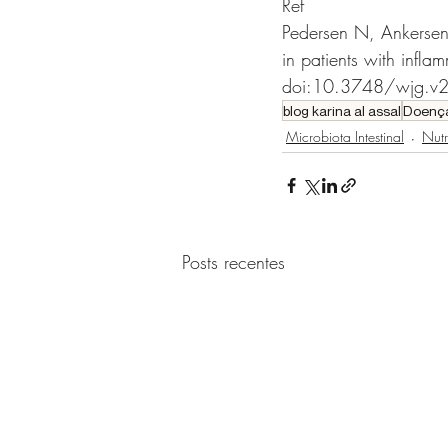
Ref
Pedersen N, Ankersen
in patients with infl
doi:10.3748/wjg.v
blog karina al assal
Doença 
Microbiota Intestinal
Nutr
Posts recentes