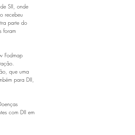
de SII, onde 
ão recebeu 
tra parte do 
s foram 
ow Fodmap 
tação. 
são, que uma 
mbém para DII, 
Doenças 
ntes com DII em 