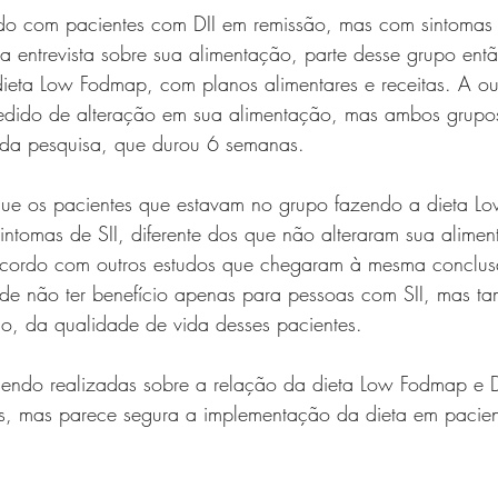
udo com pacientes com DII em remissão, mas com sintomas 
a entrevista sobre sua alimentação, parte desse grupo ent
ieta Low Fodmap, com planos alimentares e receitas. A ou
edido de alteração em sua alimentação, mas ambos grupo
l da pesquisa, que durou 6 semanas.
que os pacientes que estavam no grupo fazendo a dieta L
intomas de SII, diferente dos que não alteraram sua alimen
 acordo com outros estudos que chegaram à mesma conclu
e não ter benefício apenas para pessoas com SII, mas ta
o, da qualidade de vida desses pacientes. 
sendo realizadas sobre a relação da dieta Low Fodmap e 
nais, mas parece segura a implementação da dieta em pacie