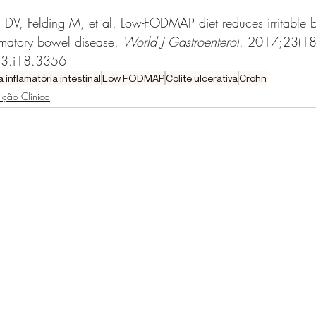
 DV, Felding M, et al. Low-FODMAP diet reduces irritable
ammatory bowel disease. 
World J Gastroenterol
. 2017;23(18
23.i18.3356
inflamatória intestinal
Low FODMAP
Colite ulcerativa
Crohn
ição Clínica