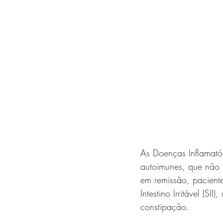
As Doenças Inflamatór
autoimunes, que não 
em remissão, pacient
Intestino Irritável (S
constipação. 