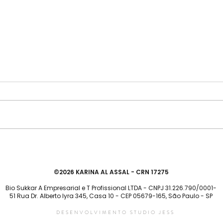
SIBO: deu positivo? Agora
Cigar
descubra sua causa.
intes
©2026 KARINA AL ASSAL - CRN 17275
Bio Sukkar A Empresarial e T Profissional LTDA - CNPJ 31.226.790/0001-
51 Rua Dr. Alberto lyra 345, Casa 10 - CEP 05679-165, São Paulo - SP
DESENVOLVIMENTO STUDIO JESS