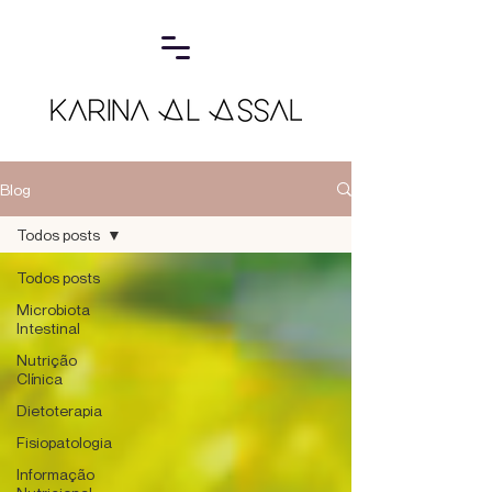
Blog
Todos posts
Todos posts
Microbiota
Intestinal
Nutrição
Clínica
Dietoterapia
Fisiopatologia
Informação