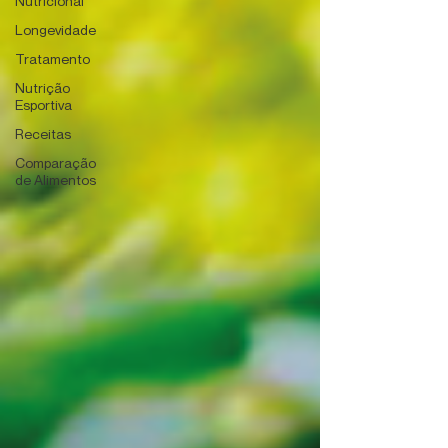
Nutricional
Longevidade
Tratamento
Nutrição
Esportiva
Receitas
Comparação
de Alimentos