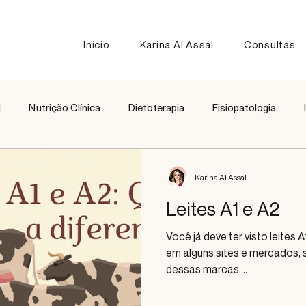
Início
Karina Al Assal
Consultas
l
Nutrição Clínica
Dietoterapia
Fisiopatologia
Nutrição Esportiva
Receitas
Comparação de Alimen
Karina Al Assal
Leites A1 e A2
Você já deve ter visto leites
em alguns sites e mercados,
dessas marcas,...