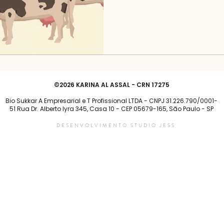
©2026 KARINA AL ASSAL - CRN 17275
Bio Sukkar A Empresarial e T Profissional LTDA - CNPJ 31.226.790/0001-
51 Rua Dr. Alberto lyra 345, Casa 10 - CEP 05679-165, São Paulo - SP
DESENVOLVIMENTO STUDIO JESS