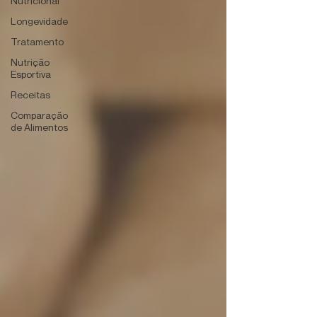
Nutricional
Longevidade
Tratamento
Nutrição
Esportiva
Receitas
Comparação
de Alimentos