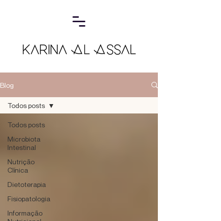
Blog
Todos posts
Todos posts
Microbiota
Intestinal
Nutrição
Clínica
Dietoterapia
Fisiopatologia
Informação