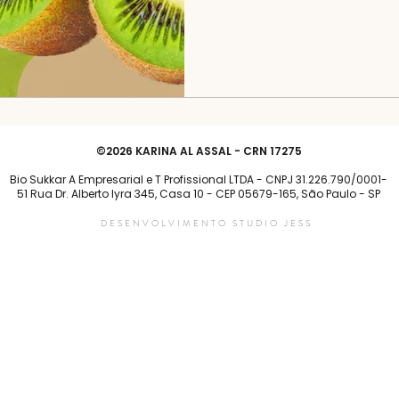
©2026 KARINA AL ASSAL - CRN 17275
Bio Sukkar A Empresarial e T Profissional LTDA - CNPJ 31.226.790/0001-
51 Rua Dr. Alberto lyra 345, Casa 10 - CEP 05679-165, São Paulo - SP
DESENVOLVIMENTO STUDIO JESS