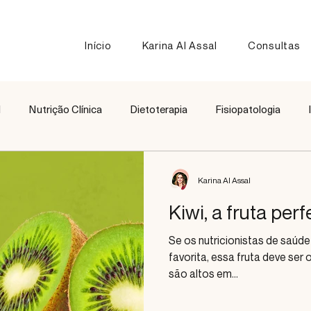
Início
Karina Al Assal
Consultas
l
Nutrição Clínica
Dietoterapia
Fisiopatologia
Nutrição Esportiva
Receitas
Comparação de Alimen
Karina Al Assal
Kiwi, a fruta perf
Se os nutricionistas de saúde
favorita, essa fruta deve ser 
são altos em...