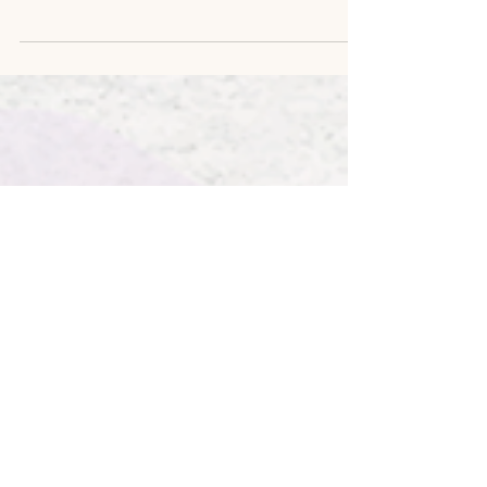
microbiota intestinal é uma ecologia...