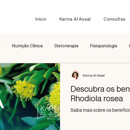
Início
Karina Al Assal
Consultas
l
Nutrição Clínica
Dietoterapia
Fisiopatologia
Nutrição Esportiva
Receitas
Comparação de Alimen
Karina Al Assal
Descubra os bene
Rhodiola rosea
Saiba mais sobre os benefíci