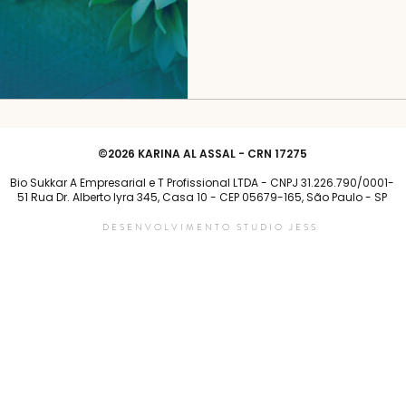
©2026 KARINA AL ASSAL - CRN 17275
Bio Sukkar A Empresarial e T Profissional LTDA - CNPJ 31.226.790/0001-
51 Rua Dr. Alberto lyra 345, Casa 10 - CEP 05679-165, São Paulo - SP
DESENVOLVIMENTO STUDIO JESS