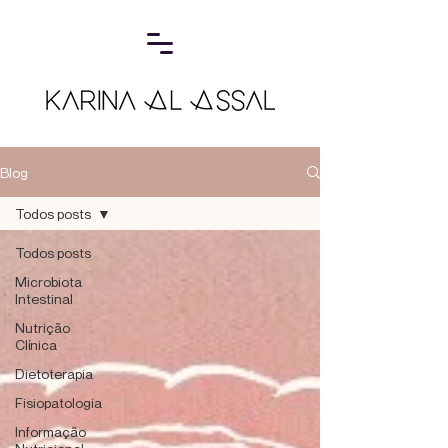
Blog
Todos posts
Todos posts
Microbiota
Intestinal
Nutrição
Clínica
Dietoterapia
Fisiopatologia
Informação