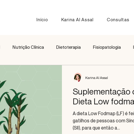
Início
Karina Al Assal
Consultas
l
Nutrição Clínica
Dietoterapia
Fisiopatologia
Nutrição Esportiva
Receitas
Comparação de Alimen
Karina Al Assal
Suplementação 
Dieta Low fodma
A dieta Low Fodmap (LF) é fe
gatilhos de pessoas com Síndr
(SII), para que então a...