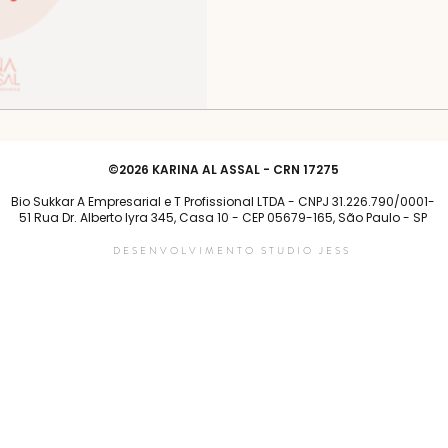
©2026 KARINA AL ASSAL - CRN 17275
Bio Sukkar A Empresarial e T Profissional LTDA - CNPJ 31.226.790/0001-
51 Rua Dr. Alberto lyra 345, Casa 10 - CEP 05679-165, São Paulo - SP
DESENVOLVIMENTO STUDIO JESS