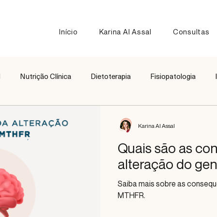
Início
Karina Al Assal
Consultas
l
Nutrição Clínica
Dietoterapia
Fisiopatologia
Nutrição Esportiva
Receitas
Comparação de Alimen
Karina Al Assal
Quais são as co
alteração do g
Saiba mais sobre as consequ
MTHFR.