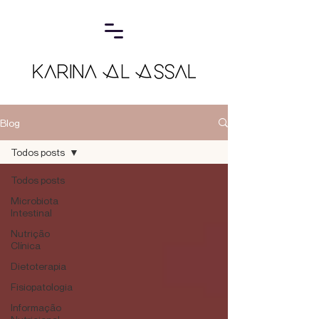
Blog
Todos posts
Todos posts
Microbiota
Intestinal
Nutrição
Clínica
Dietoterapia
Fisiopatologia
Informação