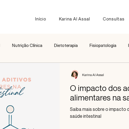
Início
Karina Al Assal
Consultas
l
Nutrição Clínica
Dietoterapia
Fisiopatologia
Nutrição Esportiva
Receitas
Comparação de Alimen
Karina Al Assal
O impacto dos ad
alimentares na sa
Saiba mais sobre o impacto d
saúde intestinal