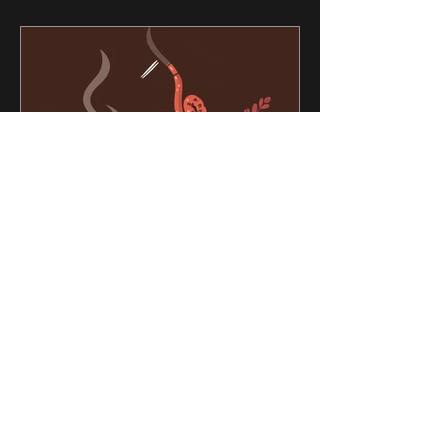
Café, microbiota e cérebro:
novo estudo mostra efeitos
além da cafeína
Se você acha que café serve apenas
para acordar, esse novo estudo
publicado na Nature Communications
mostrou algo muito mais interessante.