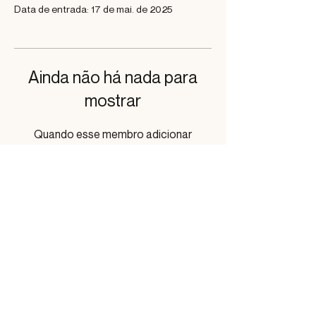
Data de entrada: 17 de mai. de 2025
Ainda não há nada para
mostrar
Quando esse membro adicionar
informações sobre si mesmo, você as
verá aqui.
©2026 KARINA AL ASSAL - CRN 17275
Bio Sukkar A Empresarial e T Profissional LTDA -
CNPJ
31.226.790
/0001-51 Rua Dr. Alberto lyra 345,
Casa 10 - CEP
05679-165
, São Paulo - SP
DESENVOLVIMENTO STUDIO JESS