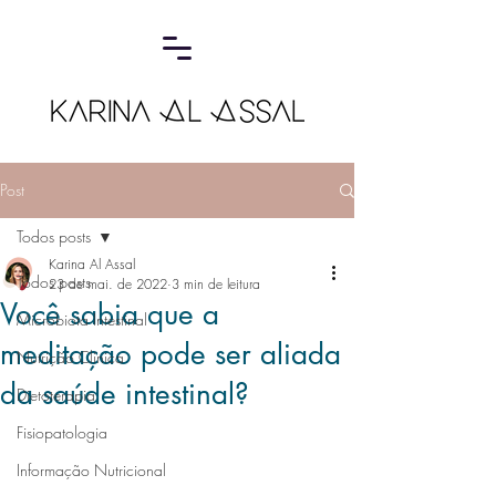
Post
Todos posts
Karina Al Assal
Todos posts
23 de mai. de 2022
3 min de leitura
Você sabia que a
Microbiota Intestinal
meditação pode ser aliada
Nutrição Clínica
da saúde intestinal?
Dietoterapia
Fisiopatologia
Informação Nutricional