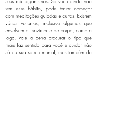
seus microrganismos. Se você ainda não 
tem esse hábito, pode tentar começar 
com meditações guiadas e curtas. Existem 
várias vertentes, inclusive algumas que 
envolvem o movimento do corpo, como a 
Ioga. Vale a pena procurar o tipo que 
mais faz sentido para você e cuidar não 
só da sua saúde mental, mas também do 
seu intestino.
REFERÊNCIAS BIBLIOGRÁFICAS
Househam, Ayman & Chopra, Deepak & 
Peters, Christine & Mills, Paul. (2017). 
Effects of Stress and Meditation on the 
Neuro-immune System, epigenetics and 
human microbiota.
Ningthoujam DS, Singh N and Mukherjee 