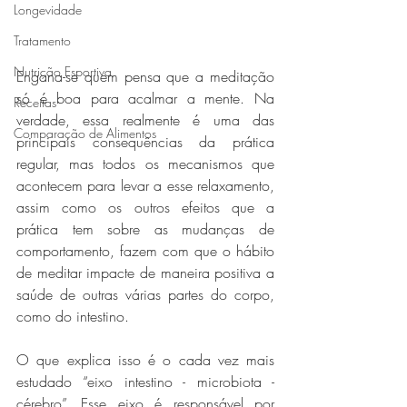
Longevidade
Tratamento
Nutrição Esportiva
Engana-se quem pensa que a meditação 
só é boa para acalmar a mente. Na 
Receitas
verdade, essa realmente é uma das 
Comparação de Alimentos
principais consequências da prática 
regular, mas todos os mecanismos que 
acontecem para levar a esse relaxamento, 
assim como os outros efeitos que a 
prática tem sobre as mudanças de 
comportamento, fazem com que o hábito 
de meditar impacte de maneira positiva a 
saúde de outras várias partes do corpo, 
como do intestino.
O que explica isso é o cada vez mais 
estudado “eixo intestino - microbiota - 
cérebro”. Esse eixo é responsável por 