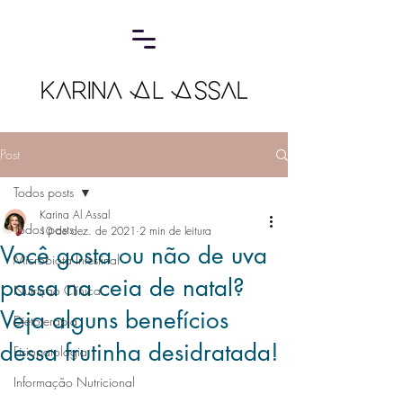
Post
Todos posts
Karina Al Assal
Todos posts
10 de dez. de 2021
2 min de leitura
Você gosta ou não de uva
Microbiota Intestinal
passa na ceia de natal?
Nutrição Clínica
Veja alguns benefícios
Dietoterapia
dessa frutinha desidratada!
Fisiopatologia
Informação Nutricional