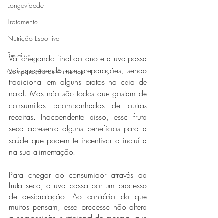
Longevidade
Tratamento
Nutrição Esportiva
Receitas
Vai chegando final do ano e a uva passa 
vai aparecendo nas preparações, sendo 
Comparação de Alimentos
tradicional em alguns pratos na ceia de 
natal. Mas não são todos que gostam de 
consumi-las acompanhadas de outras 
receitas. Independente disso, essa fruta 
seca apresenta alguns benefícios para a 
saúde que podem te incentivar a incluí-la 
na sua alimentação.
Para chegar ao consumidor através da 
fruta seca, a uva passa por um processo 
de desidratação. Ao contrário do que 
muitos pensam, esse processo não altera 
a composição nutricional da mesma, que 