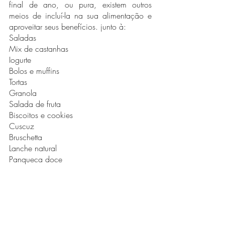
final de ano, ou pura, existem outros 
meios de incluí-la na sua alimentação e 
aproveitar seus benefícios. junto à:
Saladas
Mix de castanhas 
Iogurte
Bolos e muffins
Tortas
Granola
Salada de fruta
Biscoitos e cookies
Cuscuz
Bruschetta
Lanche natural
Panqueca doce
Referências: 
Krause: Alimentos, nutrição e dietoterapia. 
13ª edição. Rio de Janeiro: Elsevier, 
2012. MOREIRA, E.A.M.; CHIARELLO, P. 