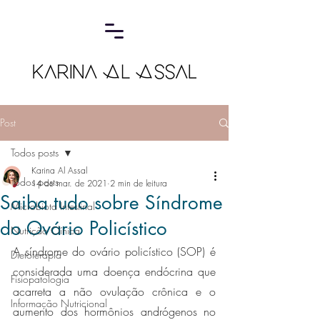
Post
Todos posts
Karina Al Assal
Todos posts
14 de mar. de 2021
2 min de leitura
Saiba tudo sobre Síndrome
Microbiota Intestinal
do Ovário Policístico
Nutrição Clínica
A síndrome do ovário policístico (SOP) é 
Dietoterapia
considerada uma doença endócrina que 
Fisiopatologia
acarreta a não ovulação crônica e o 
Informação Nutricional
aumento dos hormônios andrógenos no 