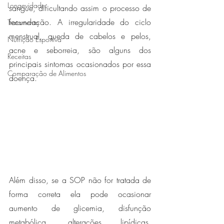
Longevidade
sangue, dificultando assim o processo de 
fecundação. A irregularidade do ciclo 
Tratamento
menstrual, queda de cabelos e pelos, 
Nutrição Esportiva
acne e seborreia, são alguns dos 
Receitas
principais sintomas ocasionados por essa 
Comparação de Alimentos
doença. 
Além disso, se a SOP não for tratada de 
forma correta ela pode ocasionar 
aumento de glicemia, disfunção 
metabólica, alterações lipídicas, 