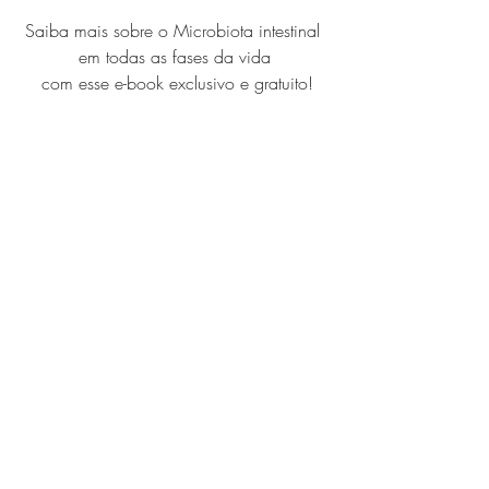
Saiba mais sobre o Microbiota intestinal 
em todas as fases da vida
 com esse e-book exclusivo e gratuito!
Referências:
https://content.iospress.com/articles
/journal-of-alzheimers-
disease/jad200306
http://www.editorarealize.com.br/e
ditora/ebooks/join/2019/5f5929
10b8b72_09092020161216.pdf
Pluta R, Ułamek-Kozioł M, 
Januszewski S, Czuczwar SJ. Gut 
microbiota and pro/prebiotics in 