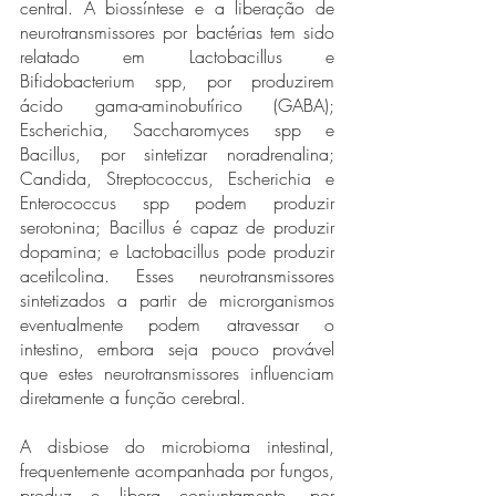
central. A biossíntese e a liberação de 
neurotransmissores por bactérias tem sido 
relatado em Lactobacillus e 
Bifidobacterium spp, por produzirem 
ácido gama-aminobutírico (GABA); 
Escherichia, Saccharomyces spp e 
Bacillus, por sintetizar noradrenalina; 
Candida, Streptococcus, Escherichia e 
Enterococcus spp podem produzir 
serotonina; Bacillus é capaz de produzir 
dopamina; e Lactobacillus pode produzir 
acetilcolina. Esses neurotransmissores 
sintetizados a partir de microrganismos 
eventualmente podem atravessar o 
intestino, embora seja pouco provável 
que estes neurotransmissores influenciam 
diretamente a função cerebral. 
A disbiose do microbioma intestinal, 
frequentemente acompanhada por fungos, 
produz e libera conjuntamente, por 