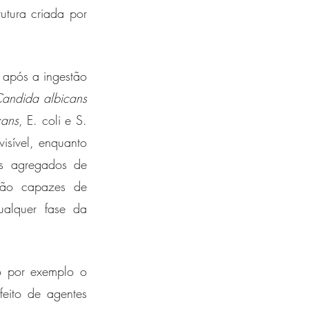
tura criada por 
 após a ingestão 
andida albicans
cans
, E. coli e S. 
sível, enquanto 
s agregados de 
são capazes de 
alquer fase da 
o por exemplo o 
feito de agentes 