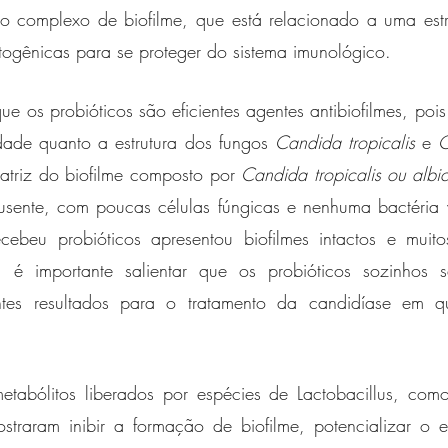
 complexo de biofilme, que está relacionado a uma estru
togênicas para se proteger do sistema imunológico. 
e os probióticos são eficientes agentes antibiofilmes, pois
dade quanto a estrutura dos fungos 
Candida tropicalis
 e 
C
atriz do biofilme composto por 
Candida tropicalis ou albi
sente, com poucas células fúngicas e nenhuma bactéria vi
ebeu probióticos apresentou biofilmes intactos e muito
, é importante salientar que os probióticos sozinhos 
tes resultados para o tratamento da candidíase em qu
etabólitos liberados por espécies de Lactobacillus, com
straram inibir a formação de biofilme, potencializar o e