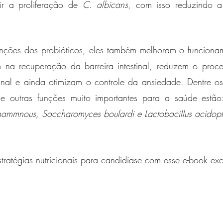
ir a proliferação de 
C. albicans
, com isso reduzindo a
unções dos probióticos, eles também melhoram o funcionam
 na recuperação da barreira intestinal, reduzem o proces
inal e ainda otimizam o controle da ansiedade. Dentre os 
 outras funções muito importantes para a saúde estão
rhammnous, Saccharomyces boulardi e Lactobacillus acidoph
tratégias nutricionais para candidíase com esse e-book excl