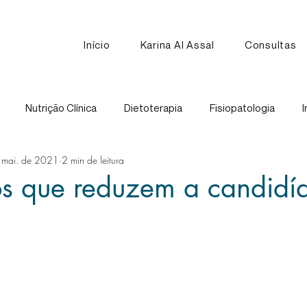
Início
Karina Al Assal
Consultas
Nutrição Clínica
Dietoterapia
Fisiopatologia
I
 mai. de 2021
2 min de leitura
Nutrição Esportiva
Receitas
Comparação de Alimen
os que reduzem a candidí