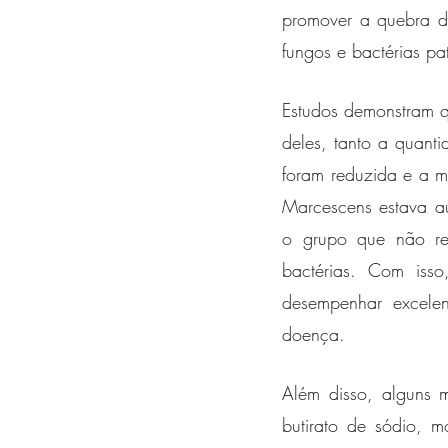
promover a quebra do
fungos e bactérias pa
Estudos demonstram qu
deles, tanto a quanti
foram reduzida e a m
Marcescens estava au
o grupo que não rec
bactérias. Com isso
desempenhar excelen
doença. 
Além disso, alguns m
butirato de sódio, mo