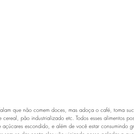
falam que não comem doces, mas adoça o café, toma suco
de cereal, pão industrializado etc. Todos esses alimentos p
 açúcares escondido, e além de você estar consumindo g
r sem se dar conta eles vão viciando nosso paladar a quer