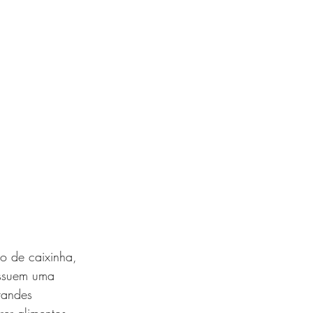
 de caixinha, 
ossuem uma 
randes 
er alimentos 