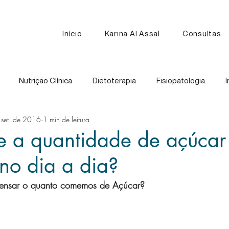
Início
Karina Al Assal
Consultas
Nutrição Clínica
Dietoterapia
Fisiopatologia
I
 set. de 2016
1 min de leitura
Nutrição Esportiva
Receitas
Comparação de Alimen
e a quantidade de açúcar
no dia a dia?
pensar o quanto comemos de Açúcar?