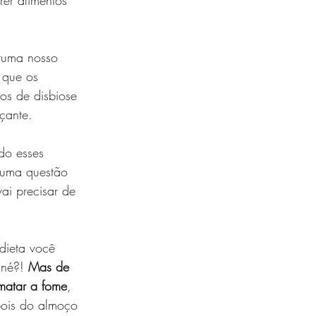
tuma nosso 
 que os 
os de disbiose 
çante.
ndo esses 
 uma questão 
i precisar de 
dieta você 
né?! 
Mas de 
matar a fome
, 
pois do almoço 