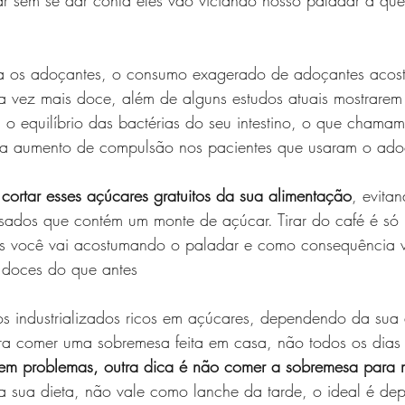
 
ra os adoçantes, o consumo exagerado de adoçantes acos
a vez mais doce, além de alguns estudos atuais mostrarem
o equilíbrio das bactérias do seu intestino, o que chamam
ra aumento de compulsão nos pacientes que usaram o ado
 cortar esses açúcares gratuitos da sua alimentação
, evita
essados que contém um monte de açúcar. Tirar do café é só
s você vai acostumando o paladar e como consequência va
 doces do que antes
os industrializados ricos em açúcares, dependendo da sua 
a comer uma sobremesa feita em casa, não todos os dias 
em problemas, outra dica é não comer a sobremesa para 
na sua dieta, não vale como lanche da tarde, o ideal é de