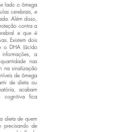
de lado o ômega 
las cerebrais, e 
a. Além disso,  
roteção contra a 
rebral e que é 
as. Existem dois 
e o DHA (ácido 
informações, a 
quantidade nas 
 na sinalização 
níveis de ômega 
tir de dieta ou 
amatória, acabam 
ognitiva fica 
a dieta de quem 
 precisando de 