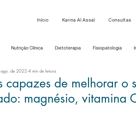
Início
Karina Al Assal
Consultas
Nutrição Clínica
Dietoterapia
Fisiopatologia
I
 ago. de 2022
4 min de leitura
Nutrição Esportiva
Receitas
Comparação de Alimen
s capazes de melhorar o 
ado: magnésio, vitamina 
3