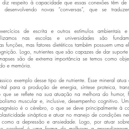
ca diz respeito à capacidade que essas conexões têm de i
, desenvolvendo novas “conversas”, que se traduz
 exercícios de escrita e outros estímulos ambientais e
ealizamos nas escolas e universidades são fundam
as funções, mas fatores dietéticos também possuem uma ele
nição. Logo, nutrientes que são capazes de dar suporte
inapses são de extrema importância se temos como objet
do e memória. 
sico exemplo desse tipo de nutriente. Esse mineral atua 
ital para a produção de energia, síntese proteica, trans
 o que se reflete na sua atuação na melhora do humor, fun
bolismo muscular e, inclusive, desempenho cognitivo. Um
gnésio é o cérebro, o que se deve principalmente à ca
plasticidade sináptica e atuar no manejo de condições ne
as como a depressão e ansiedade. Logo, por atuar sobre
o cerebral é uma forma de melhorar a aprendizagem,