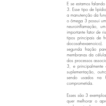
E se estamos falando
3. Esse tipo de lipíd
a manutenção da funç
o ômega 3 possui uma 
neuroinflamação, um
importante fator de r
tipos principais de
docosahexaenoico).
segunda fração pare
membranas da células
dos processos associ
3, e principalmente 
suplementação, outros
sendo usados na f
comprometida. 
Esses são 3 exemplos
quer melhorar o apr