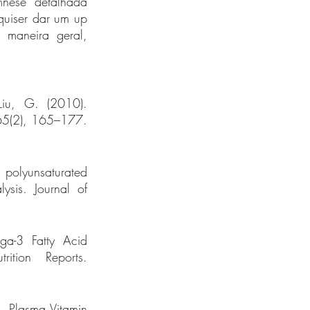
nese detalhada 
quiser dar um up 
 maneira geral, 
iu, G. (2010). 
65(2), 165–177. 
 polyunsaturated 
sis. Journal of 
a-3 Fatty Acid 
tion Reports. 
. Plasma Vitamin 