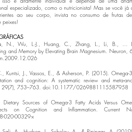
 isso é altamente individual e depende de uma anam
ional especializado, como o nutricionista! Mas se você já 
trientes ao seu corpo, invista no consumo de frutas de
 peixes!
OGRÁFICAS
ia, N., Wu, L.-J., Huang, C., Zhang, L., Li, B., … L
ning and Memory by Elevating Brain Magnesium. Neuron, 
on.2009.12.026
., Kuntsi, J., Vassos, E., & Asherson, P. (2015). Omega-3
tation and cognition: A systematic review and meta-analy
y, 29(7), 753–763. doi:10.1177/0269881115587958
. Dietary Sources of Omega-3 Fatty Acids Versus Omeg
fects on Cognition and Inflammation. Current Nutri
8-020-00329-x 
, Sali, A., Hudson, I., Scholey, A., & Pipingas, A. (2019)