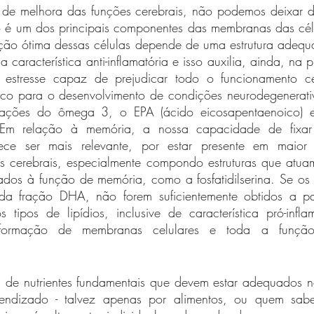
 de melhora das funções cerebrais, não podemos deixar 
io é um dos principais componentes das membranas das célu
ão ótima dessas células depende de uma estrutura adequad
característica anti-inflamatória e isso auxilia, ainda, na p
 estresse capaz de prejudicar todo o funcionamento ce
isco para o desenvolvimento de condições neurodegenerativ
 frações do ômega 3, o EPA (ácido eicosapentaenoico) 
 Em relação à memória, a nossa capacidade de fixar 
ce ser mais relevante, por estar presente em maior 
 cerebrais, especialmente compondo estruturas que atuam
ados à função de memória, como a fosfatidilserina. Se os 
da fração DHA, não forem suficientemente obtidos a par
 tipos de lipídios, inclusive de característica pró-infl
ormação de membranas celulares e toda a função c
 de nutrientes fundamentais que devem estar adequados n
endizado - talvez apenas por alimentos, ou quem sabe