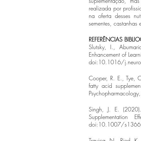
suplementação, mas
realizada por profiss
na oferta desses nu
sementes, castanhas e
REFERÊNCIAS BIBLI
Slutsky, I., Abumar
Enhancement of Lear
doi:10.1016/j.neur
Cooper, R. E., Tye, C
fatty acid supplemen
Psychopharmacolog
Singh, J. E. (2020)
Supplementation Ef
doi:10.1007/s1366
Travica, N., Ried, K.