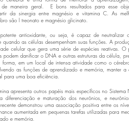
s de maneira geral.  E bons resultados para esse obje
artir da sinergia entre magnésio e vitamina C. As melh
ro são l treonato e magnésio glicinato. 
tente antioxidante, ou seja, é capaz de neutralizar os 
e quando as células desempenham suas funções. A produç
ade celular que gera uma série de espécies reativas. O 
s podem danificar o DNA e outras estruturas da célula, pr
 forma, em um local de intensa atividade como o cérebro,
lvendo as funções de aprendizado e memória, manter a o
tal para uma boa eficiência. 
mina apresenta outros papéis mais específicos no Sistema 
a diferenciação e maturação dos neurônios, e neurônio
recente demonstrou uma associação positiva entre os nívei
mance aumentada em pequenas tarefas utilizadas para med
zado e memória. 