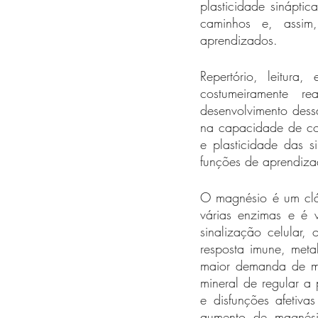
plasticidade sinápti
caminhos e, assim
aprendizados. 
Repertório, leitura,
costumeiramente r
desenvolvimento dess
na capacidade de cog
e plasticidade das s
funções de aprendiza
O magnésio é um clás
várias enzimas e é v
sinalização celular,
resposta imune, meta
maior demanda de ma
mineral de regular a 
e disfunções afetiv
aumento de magnési