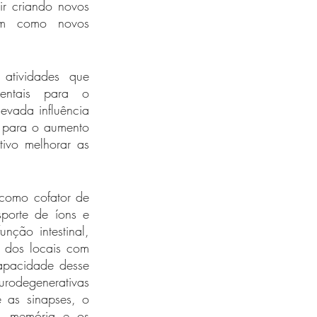
r criando novos 
em como novos 
 atividades que 
entais para o 
vada influência 
 para o aumento 
ivo melhorar as 
como cofator de 
porte de íons e 
ção intestinal, 
 dos locais com 
pacidade desse 
urodegenerativas 
 as sinapses, o 
 memória e os 