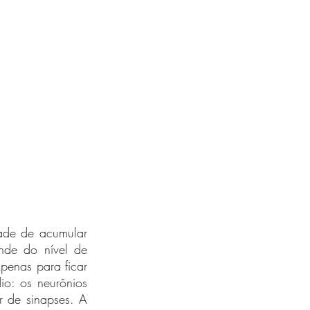
de de acumular 
nde do nível de 
penas para ficar 
o: os neurônios 
 de sinapses. A 