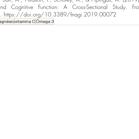
d Cognitive Function: A Cross-Sectional Study. Fron
2. https://doi.org/10.3389/fnagi.2019.00072
agnésio
vitamina C
Ômega 3