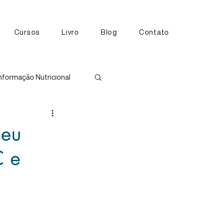
Cursos
Livro
Blog
Contato
nformação Nutricional
tos
seu
C e