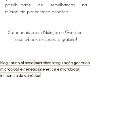
possibilidade de semelhanças na 
microbiota por herança genética. 
Saiba mais sobre Nutrição e Genética 
esse e-book exclusivo e gratuito!
blog karina al assal
microbiota
regulação genética
microbiota e genética
genética e microbiota
influencia da genética
Microbiota Intestinal
Posts recentes
Ver tudo