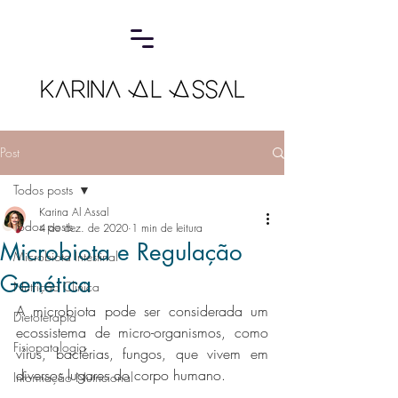
Post
Todos posts
Karina Al Assal
Todos posts
4 de dez. de 2020
1 min de leitura
Microbiota e Regulação
Microbiota Intestinal
Genética
Nutrição Clínica
A microbiota pode ser considerada um 
Dietoterapia
ecossistema de micro-organismos, como 
Fisiopatologia
vírus, bactérias, fungos, que vivem em 
diversos lugares do corpo humano.
Informação Nutricional