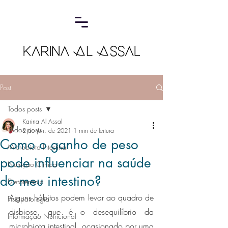
Post
Todos posts
Karina Al Assal
Todos posts
2 de jun. de 2021
1 min de leitura
Como o ganho de peso
Microbiota Intestinal
pode influenciar na saúde
Nutrição Clínica
do meu intestino?
Dietoterapia
Alguns hábitos podem levar ao quadro de 
Fisiopatologia
disbiose, que é o desequilíbrio da 
Informação Nutricional
microbiota intestinal, ocasionado por uma 