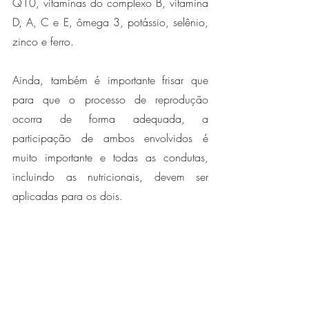
Q10, vitaminas do complexo B, vitamina 
D, A, C e E, ômega 3, potássio, selênio, 
zinco e ferro. 
Ainda, também é importante frisar que 
para que o processo de reprodução 
ocorra de forma adequada, a 
participação de ambos envolvidos é 
muito importante e todas as condutas, 
incluindo as nutricionais, devem ser 
aplicadas para os dois.  
Saiba mais sobre o nutrição na saúde da 
mulher com esse e-book exclusivo e 
gratuito!