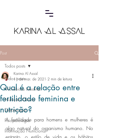
Post
Todos posts
Karina Al Assal
Todos posts
11 de mar. de 2021
2 min de leitura
Qual é a relação entre
Microbiota Intestinal
fertilidade feminina e
Nutrição Clínica
nutrição?
Dietoterapia
A fertilidade para homens e mulheres é 
Fisiopatologia
algo natural do organismo humano. No 
Informação Nutricional
entanto, o estilo de vida e os hábitos 