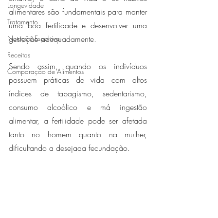
Longevidade
alimentares são fundamentais para manter 
Tratamento
uma boa fertilidade e desenvolver uma 
Nutrição Esportiva
gestação adequadamente. 
Receitas
Sendo assim, quando os indivíduos 
Comparação de Alimentos
possuem práticas de vida com altos 
índices de tabagismo, sedentarismo, 
consumo alcoólico e má ingestão 
alimentar, a fertilidade pode ser afetada 
tanto no homem quanto na mulher, 
dificultando a desejada fecundação. 